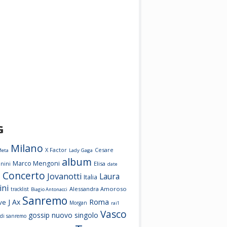
G
Milano
X Factor
Cesare
Meta
Lady Gaga
album
Marco Mengoni
nini
Elisa
date
Concerto
Jovanotti
Laura
o
Italia
ini
Alessandra Amoroso
tracklist
Biagio Antonacci
Sanremo
Roma
J Ax
ive
Morgan
rai1
Vasco
gossip
nuovo singolo
l di sanremo