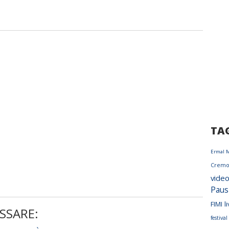
TA
Ermal 
Cremo
vide
Paus
FIMI
l
SSARE:
festiva