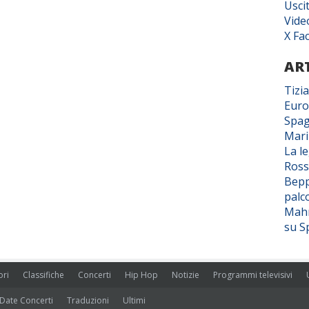
Usci
Vide
X Fa
ART
Tizi
Euro
Spag
Mar
La l
Ross
Bepp
palc
Mahm
su S
ori
Classifiche
Concerti
Hip Hop
Notizie
Programmi televisivi
Date Concerti
Traduzioni
Ultimi