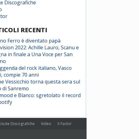
te Discografiche
o
ctor
ICOLI RECENTI
ano Ferro è diventato papà
vision 2022: Achille Lauro, Scanu e
na in finale a Una Voce per San
ino
eggenda del rock italiano, Vasco
i, compie 70 anni
e Vessicchio torna questa sera sul
o di Sanremo
ood e Blanco: sgretolato il record
potify
Uscite Discografiche
Video
X Factor