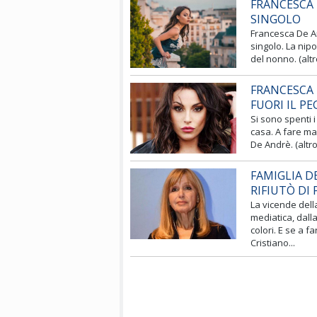
FRANCESCA 
SINGOLO
Francesca De A
singolo. La nip
del nonno. (altr
FRANCESCA 
FUORI IL P
Si sono spenti i
casa. A fare mag
De Andrè. (altro
FAMIGLIA D
RIFIUTÒ DI
La vicende dell
mediatica, dall
colori. E se a f
Cristiano...