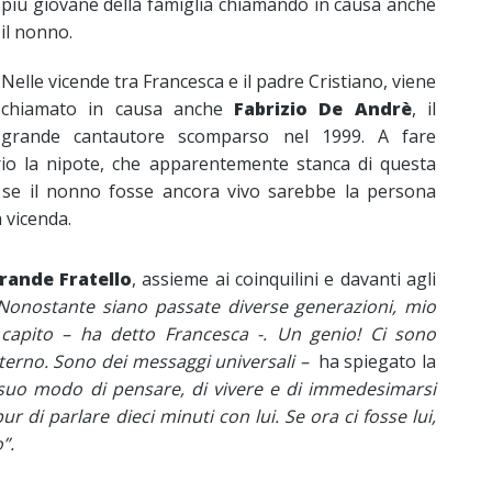
più giovane della famiglia chiamando in causa anche
il nonno.
Nelle vicende tra Francesca e il padre Cristiano, viene
chiamato in causa anche
Fabrizio De Andrè
, il
grande cantautore scomparso nel 1999. A fare
o la nipote, che apparentemente stanca di questa
e se il nonno fosse ancora vivo sarebbe la persona
 vicenda.
rande Fratello
, assieme ai coinquilini e davanti agli
Nonostante siano passate diverse generazioni, mio
capito – ha detto Francesca -. Un genio! Ci sono
terno. Sono dei messaggi universali –
ha spiegato la
suo modo di pensare, di vivere e di immedesimarsi
r di parlare dieci minuti con lui. Se ora ci fosse lui,
”.