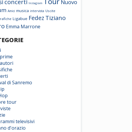
Tour
concerti
si
Nuovo
Instagram
um
musica
Uscite
Amici
intervista
Tiziano
Fedez
Ligabue
rafiche
ro
Emma Marrone
TEGORIE
i
prime
autori
ifiche
erti
ival di Sanremo
ip
Hop
ore tour
viste
zie
rammi televisivi
ano d'orazio