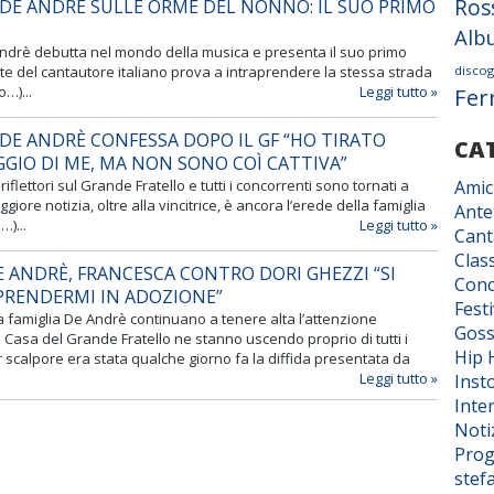
Ros
DE ANDRÈ SULLE ORME DEL NONNO: IL SUO PRIMO
Alb
ndrè debutta nel mondo della musica e presenta il suo primo
ote del cantautore italiano prova a intraprendere la stessa strada
discog
o…)...
Leggi tutto »
Fer
DE ANDRÈ CONFESSA DOPO IL GF “HO TIRATO
CA
EGGIO DI ME, MA NON SONO COÌ CATTIVA”
 riflettori sul Grande Fratello e tutti i concorrenti sono tornati a
Amic
giore notizia, oltre alla vincitrice, è ancora l’erede della famiglia
Ante
…)...
Leggi tutto »
Cant
Class
E ANDRÈ, FRANCESCA CONTRO DORI GHEZZI “SI
Conc
 PRENDERMI IN ADOZIONE”
Fest
a famiglia De Andrè continuano a tenere alta l’attenzione
Goss
a Casa del Grande Fratello ne stanno uscendo proprio di tutti i
Hip 
ar scalpore era stata qualche giorno fa la diffida presentata da
Leggi tutto »
Inst
Inter
Noti
Prog
stef