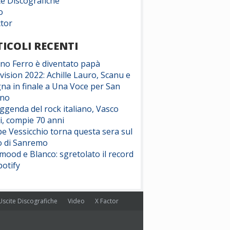
te Discografiche
o
ctor
ICOLI RECENTI
ano Ferro è diventato papà
vision 2022: Achille Lauro, Scanu e
na in finale a Una Voce per San
ino
eggenda del rock italiano, Vasco
i, compie 70 anni
e Vessicchio torna questa sera sul
o di Sanremo
ood e Blanco: sgretolato il record
potify
Uscite Discografiche
Video
X Factor