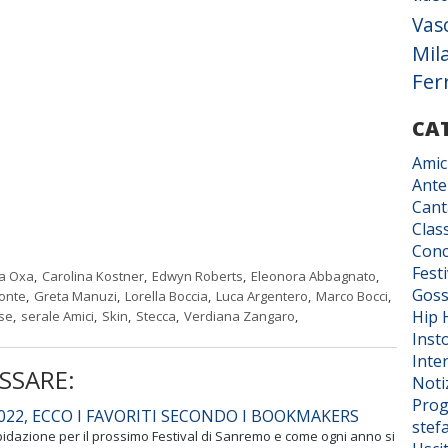
Vas
Mil
Fer
CA
Amic
Ante
Cant
Class
Conc
Fest
a Oxa
,
Carolina Kostner
,
Edwyn Roberts
,
Eleonora Abbagnato
,
Goss
onte
,
Greta Manuzi
,
Lorella Boccia
,
Luca Argentero
,
Marco Bocci
,
Hip 
ose
,
serale Amici
,
Skin
,
Stecca
,
Verdiana Zangaro
,
Inst
Inter
SSARE:
Noti
Prog
22, ECCO I FAVORITI SECONDO I BOOKMAKERS
stef
idazione per il prossimo Festival di Sanremo e come ogni anno si