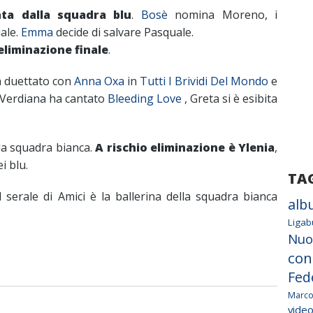
ta dalla squadra blu
.
Bosè
nomina Moreno, i
uale.
Emma
decide di salvare Pasquale.
’eliminazione finale
.
a duettato con
Anna Oxa
in
Tutti I Brividi Del Mondo
e
 Verdiana ha cantato
Bleeding Love
, Greta si è esibita
la squadra bianca.
A rischio eliminazione è Ylenia
,
i blu.
TA
l serale di Amici è la ballerina della squadra bianca
alb
Ligab
Nuo
con
Fed
Marco
vide