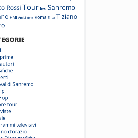
Tour
Sanremo
co Rossi
live
Tiziano
ano
Roma
FIMI
Elisa
Amici
date
ro
TEGORIE
i
prime
autori
ifiche
erti
ival di Sanremo
ip
Hop
ore tour
viste
zie
rammi televisivi
ano d'orazio