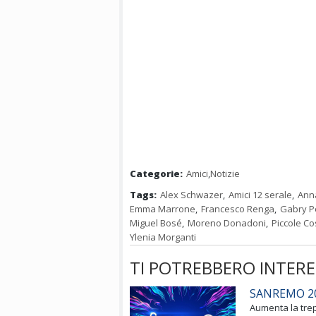
Categorie:
Amici
,
Notizie
Tags:
Alex Schwazer
,
Amici 12 serale
,
Ann
Emma Marrone
,
Francesco Renga
,
Gabry P
Miguel Bosé
,
Moreno Donadoni
,
Piccole C
Ylenia Morganti
TI POTREBBERO INTERE
SANREMO 20
Aumenta la trep