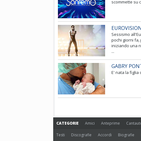
scommette su chi
EUROVISION
Sessismo all'Eu
pochi giorni fa
iniziando una n
...
GABRY PON
E' nata la figlia
CATEGORIE
Amici
Anteprime
Cantaut
Testi
Discografie
Accordi
Biografie