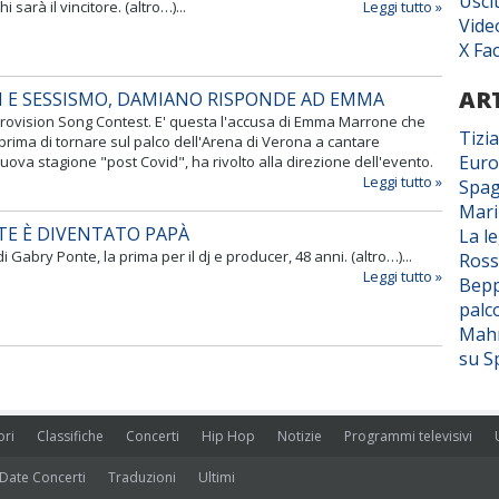
Usci
 sarà il vincitore. (altro…)...
Leggi tutto »
Vide
X Fa
ART
 E SESSISMO, DAMIANO RISPONDE AD EMMA
rovision Song Contest. E' questa l'accusa di Emma Marrone che
Tizi
, prima di tornare sul palco dell'Arena di Verona a cantare
Euro
uova stagione "post Covid", ha rivolto alla direzione dell'evento.
Leggi tutto »
Spag
Mar
TE È DIVENTATO PAPÀ
La l
 di Gabry Ponte, la prima per il dj e producer, 48 anni. (altro…)...
Ross
Leggi tutto »
Bepp
palc
Mahm
su S
ori
Classifiche
Concerti
Hip Hop
Notizie
Programmi televisivi
Date Concerti
Traduzioni
Ultimi