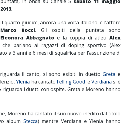
puntata, in onda su Canale 5
sabato 11 maggio
2013
.
Il quarto giudice, ancora una volta italiano, è l’attore
Marco Bocci
. Gli ospiti della puntata sono
Eleonora Abbagnato
e la coppia di atleti
Alex
che parlano ai ragazzi di doping sportivo (Alex
 a 3 anni e 6 mesi di squalifica per l’assunzione di
iguarda il canto, si sono esibiti in duetto
Greta
e
ilenzio,
Ylenia
ha cantato
Felling Good
e
Verdiana
si è
o riguarda i duetti con ospite, Greta e Moreno hanno
he, Moreno ha cantato il suo nuovo inedito dal titolo
ovo album
Stecca
) mentre Verdiana e Ylenia hanno