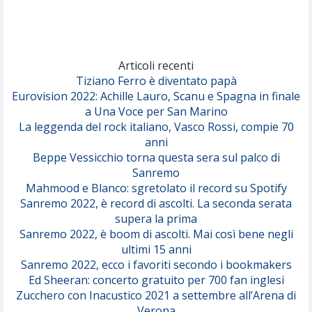
(Achille Lauro)
Marracash
So Easy (To Fall In Love)
(Olivia Dean)
Articoli recenti
Tiziano Ferro è diventato papà
Eurovision 2022: Achille Lauro, Scanu e Spagna in finale
Serenamente
a Una Voce per San Marino
(Juli)
La leggenda del rock italiano, Vasco Rossi, compie 70
anni
Beppe Vessicchio torna questa sera sul palco di
Sanremo
Mahmood e Blanco: sgretolato il record su Spotify
Sanremo 2022, è record di ascolti. La seconda serata
supera la prima
Sanremo 2022, è boom di ascolti. Mai così bene negli
ultimi 15 anni
Sanremo 2022, ecco i favoriti secondo i bookmakers
Ed Sheeran: concerto gratuito per 700 fan inglesi
Zucchero con Inacustico 2021 a settembre all’Arena di
Verona