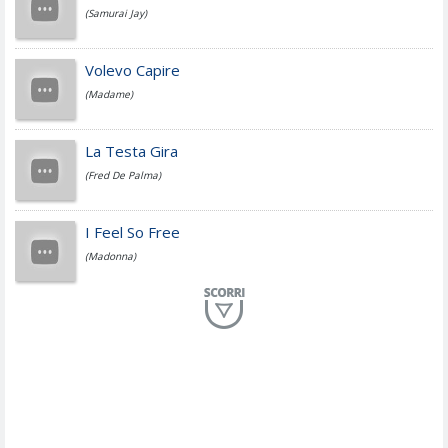
(Samurai Jay)
Jovanotti
Volevo Capire
(Madame)
Fedez
La Testa Gira
(Fred De Palma)
Simone Cristicchi
I Feel So Free
(Madonna)
Lucio Dalla
Al Mio Paese
(Serena Brancale)
ModÃ
Free To Love
(Duran Duran)