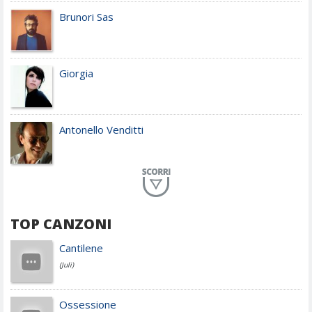
Brunori Sas
Giorgia
Antonello Venditti
Planet Funk
TOP CANZONI
Achille Lauro
Cantilene
(Juli)
Cesare Cremonini
Ossessione