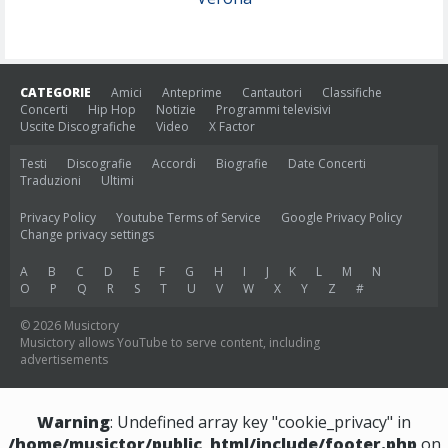
CATEGORIE
Amici
Anteprime
Cantautori
Classifiche
Concerti
Hip Hop
Notizie
Programmi televisivi
Uscite Discografiche
Video
X Factor
Testi
Discografie
Accordi
Biografie
Date Concerti
Traduzioni
Ultimi
Privacy Policy
Youtube Terms of Service
Google Privacy Policy
Change privacy settings
A
B
C
D
E
F
G
H
I
J
K
L
M
N
O
P
Q
R
S
T
U
V
W
X
Y
Z
#
© 2026 Musictory
Musictory allows YouTube to serve content, including
advertisements
Warning
: Undefined array key "cookie_privacy" in
/home/musictor/public_html/include/footer.php
on