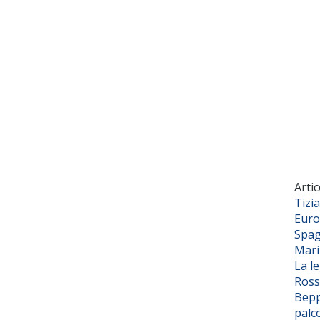
Artic
Tizi
Euro
Spag
Mar
La l
Ross
Bepp
palc