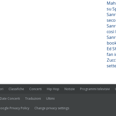
Mahm
su S
Sanr
seco
Sanr
così
Sanr
boo
Ed S
fan i
Zucc
sett
ori
Classifiche
Concerti
Hip Hop
Notizie
Programmi televisivi
Date Concerti
Traduzioni
Ultimi
oogle Privacy Policy
Change privacy settings