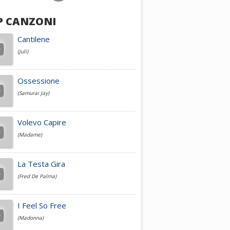
P CANZONI
Achille Lauro
Cantilene
(Juli)
Cesare Cremonini
Ossessione
(Samurai Jay)
Jovanotti
Volevo Capire
(Madame)
Fedez
La Testa Gira
(Fred De Palma)
Simone Cristicchi
I Feel So Free
(Madonna)