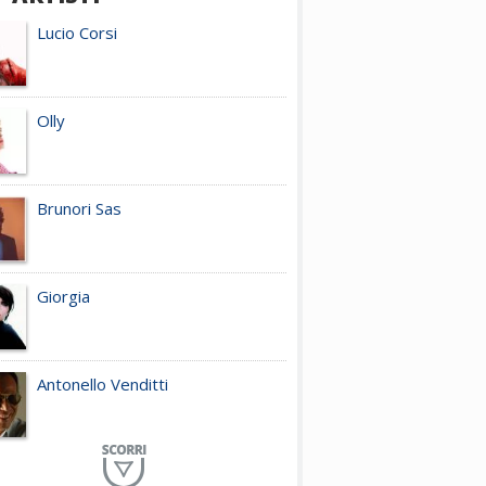
Lucio Corsi
Olly
Brunori Sas
Giorgia
Antonello Venditti
Planet Funk