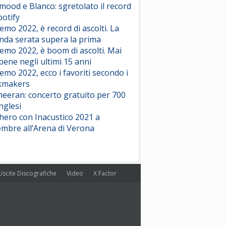
ood e Blanco: sgretolato il record
potify
emo 2022, è record di ascolti. La
nda serata supera la prima
emo 2022, è boom di ascolti. Mai
 bene negli ultimi 15 anni
emo 2022, ecco i favoriti secondo i
kmakers
heeran: concerto gratuito per 700
nglesi
hero con Inacustico 2021 a
embre all’Arena di Verona
Uscite Discografiche
Video
X Factor