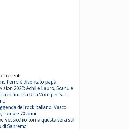
(Sal da Vinci)
Pinguini Tattici Nucleari
Canzone Estiva
(Annalisa Scarrone)
Rose Villain
Comuni Immortali
(Achille Lauro)
Marracash
So Easy (To Fall In Love)
(Olivia Dean)
oli recenti
ano Ferro è diventato papà
vision 2022: Achille Lauro, Scanu e
Serenamente
na in finale a Una Voce per San
(Juli)
ino
eggenda del rock italiano, Vasco
i, compie 70 anni
e Vessicchio torna questa sera sul
o di Sanremo