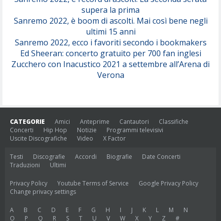
supera la prima
Sanremo 2022, è boom di ascolti. Mai così bene negli
ultimi 15 anni
Sanremo 2022, ecco i favoriti secondo i bookmakers
Ed Sheeran: concerto gratuito per 700 fan inglesi
Zucchero con Inacustico 2021 a settembre all’Arena di
Verona
CATEGORIE
Amici
Anteprime
Cantautori
Classifiche
Concerti
Hip Hop
Notizie
Programmi televisivi
Uscite Discografiche
Video
X Factor
Testi
Discografie
Accordi
Biografie
Date Concerti
Traduzioni
Ultimi
Privacy Policy
Youtube Terms of Service
Google Privacy Policy
Change privacy settings
A
B
C
D
E
F
G
H
I
J
K
L
M
N
O
P
Q
R
S
T
U
V
W
X
Y
Z
#