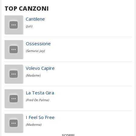
TOP CANZONI
Achille Lauro
Cantilene
(Juli)
Cesare Cremonini
Ossessione
(Samurai Jay)
Jovanotti
Volevo Capire
(Madame)
Fedez
La Testa Gira
(Fred De Palma)
Simone Cristicchi
I Feel So Free
(Madonna)