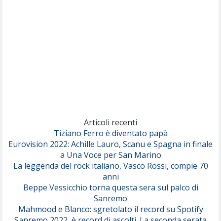
(Sal da Vinci)
Pinguini Tattici Nucleari
Canzone Estiva
(Annalisa Scarrone)
Rose Villain
Comuni Immortali
(Achille Lauro)
Marracash
So Easy (To Fall In Love)
(Olivia Dean)
Articoli recenti
Tiziano Ferro è diventato papà
Eurovision 2022: Achille Lauro, Scanu e Spagna in finale
Serenamente
a Una Voce per San Marino
(Juli)
La leggenda del rock italiano, Vasco Rossi, compie 70
anni
Beppe Vessicchio torna questa sera sul palco di
Sanremo
Mahmood e Blanco: sgretolato il record su Spotify
Sanremo 2022, è record di ascolti. La seconda serata