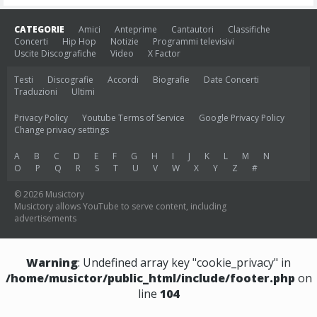
CATEGORIE
Amici
Anteprime
Cantautori
Classifiche
Concerti
Hip Hop
Notizie
Programmi televisivi
Uscite Discografiche
Video
X Factor
Testi
Discografie
Accordi
Biografie
Date Concerti
Traduzioni
Ultimi
Privacy Policy
Youtube Terms of Service
Google Privacy Policy
Change privacy settings
A
B
C
D
E
F
G
H
I
J
K
L
M
N
O
P
Q
R
S
T
U
V
W
X
Y
Z
#
© 2026 Musictory
Musictory allows YouTube to serve content, including
advertisements
Warning
: Undefined array key "cookie_privacy" in
/home/musictor/public_html/include/footer.php
on
line
104