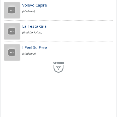
Jovanotti
Volevo Capire
(Madame)
Fedez
La Testa Gira
(Fred De Palma)
Simone Cristicchi
I Feel So Free
(Madonna)
Lucio Dalla
Al Mio Paese
(Serena Brancale)
ModÃ
Free To Love
(Duran Duran)
Marco Masini
Let Me Be