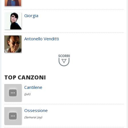
Giorgia
Antonello Venditti
Planet Funk
TOP CANZONI
Achille Lauro
Cantilene
(Juli)
Cesare Cremonini
Ossessione
(Samurai Jay)