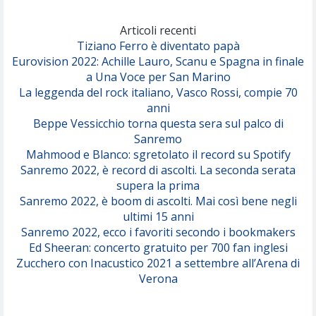
Marracash
So Easy (To Fall In Love)
(Olivia Dean)
Articoli recenti
Tiziano Ferro è diventato papà
Eurovision 2022: Achille Lauro, Scanu e Spagna in finale
Serenamente
a Una Voce per San Marino
(Juli)
La leggenda del rock italiano, Vasco Rossi, compie 70
anni
Beppe Vessicchio torna questa sera sul palco di
Sanremo
Mahmood e Blanco: sgretolato il record su Spotify
Sanremo 2022, è record di ascolti. La seconda serata
supera la prima
Sanremo 2022, è boom di ascolti. Mai così bene negli
ultimi 15 anni
Sanremo 2022, ecco i favoriti secondo i bookmakers
Ed Sheeran: concerto gratuito per 700 fan inglesi
Zucchero con Inacustico 2021 a settembre all’Arena di
Verona