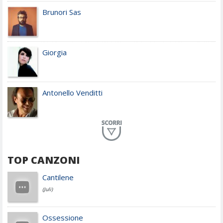
Brunori Sas
Giorgia
Antonello Venditti
Planet Funk
TOP CANZONI
Achille Lauro
Cantilene
(Juli)
Cesare Cremonini
Ossessione