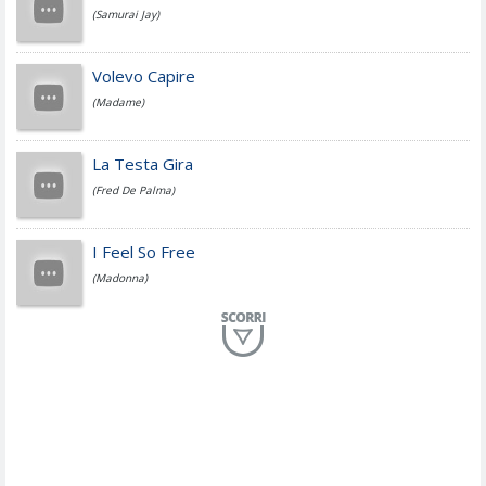
(Samurai Jay)
Jovanotti
Volevo Capire
(Madame)
Fedez
La Testa Gira
(Fred De Palma)
Simone Cristicchi
I Feel So Free
(Madonna)
Lucio Dalla
Al Mio Paese
(Serena Brancale)
ModÃ
Free To Love
(Duran Duran)