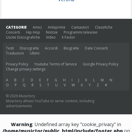
CATEGORIE
Amici
Anteprime
Cantautori
Classifiche
Concerti
Hip Hop
Notizie
Programmi televisivi
Uscite Discografiche
Video
X Factor
Testi
Discografie
Accordi
Biografie
Date Concerti
Traduzioni
Ultimi
Privacy Policy
Youtube Terms of Service
Google Privacy Policy
Change privacy settings
A
B
C
D
E
F
G
H
I
J
K
L
M
N
O
P
Q
R
S
T
U
V
W
X
Y
Z
#
© 2026 Musictory
Musictory allows YouTube to serve content, including
advertisements
Warning
: Undefined array key "cookie_privacy" in
/home/musictor/public_html/include/footer.php
on