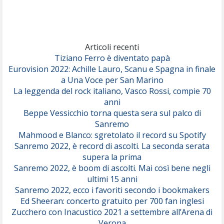
(Achille Lauro)
Marracash
So Easy (To Fall In Love)
(Olivia Dean)
Articoli recenti
Tiziano Ferro è diventato papà
Eurovision 2022: Achille Lauro, Scanu e Spagna in finale
Serenamente
a Una Voce per San Marino
(Juli)
La leggenda del rock italiano, Vasco Rossi, compie 70
anni
Beppe Vessicchio torna questa sera sul palco di
Sanremo
Mahmood e Blanco: sgretolato il record su Spotify
Sanremo 2022, è record di ascolti. La seconda serata
supera la prima
Sanremo 2022, è boom di ascolti. Mai così bene negli
ultimi 15 anni
Sanremo 2022, ecco i favoriti secondo i bookmakers
Ed Sheeran: concerto gratuito per 700 fan inglesi
Zucchero con Inacustico 2021 a settembre all’Arena di
Verona