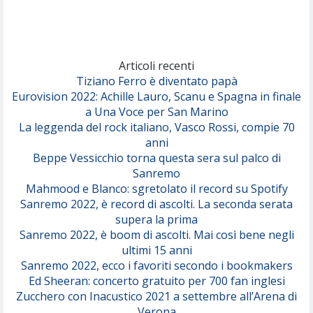
(Achille Lauro)
Marracash
So Easy (To Fall In Love)
(Olivia Dean)
Articoli recenti
Tiziano Ferro è diventato papà
Eurovision 2022: Achille Lauro, Scanu e Spagna in finale
Serenamente
a Una Voce per San Marino
(Juli)
La leggenda del rock italiano, Vasco Rossi, compie 70
anni
Beppe Vessicchio torna questa sera sul palco di
Sanremo
Mahmood e Blanco: sgretolato il record su Spotify
Sanremo 2022, è record di ascolti. La seconda serata
supera la prima
Sanremo 2022, è boom di ascolti. Mai così bene negli
ultimi 15 anni
Sanremo 2022, ecco i favoriti secondo i bookmakers
Ed Sheeran: concerto gratuito per 700 fan inglesi
Zucchero con Inacustico 2021 a settembre all’Arena di
Verona