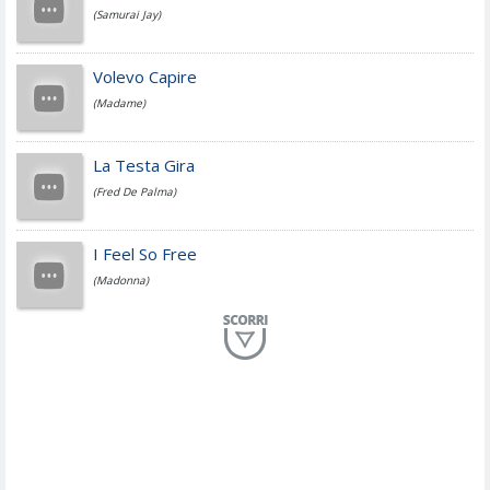
(Samurai Jay)
Jovanotti
Volevo Capire
(Madame)
Fedez
La Testa Gira
(Fred De Palma)
Simone Cristicchi
I Feel So Free
(Madonna)
Lucio Dalla
Al Mio Paese
(Serena Brancale)
ModÃ
Free To Love
(Duran Duran)