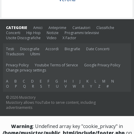
CATEGORIE
Amici
Anteprime
Cantautori
Classifiche
Concerti
Hip Hop
Notizie
Programmi televisivi
Uscite Discografiche
Video
X Factor
Testi
Discografie
Accordi
Biografie
Date Concerti
Traduzioni
Ultimi
Privacy Policy
Youtube Terms of Service
Google Privacy Policy
Change privacy settings
A
B
C
D
E
F
G
H
I
J
K
L
M
N
O
P
Q
R
S
T
U
V
W
X
Y
Z
#
© 2026 Musictory
Musictory allows YouTube to serve content, including
advertisements
Warning
: Undefined array key "cookie_privacy" in
/home/musictor/public_html/include/footer.php
on