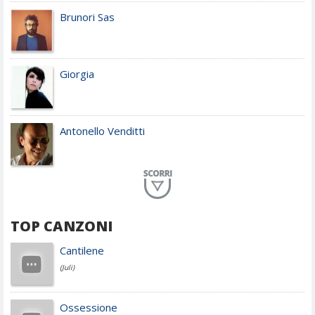
Brunori Sas
Giorgia
Antonello Venditti
Planet Funk
TOP CANZONI
Achille Lauro
Cantilene
(Juli)
Cesare Cremonini
Ossessione