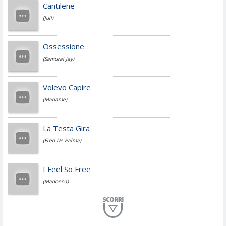
Achille Lauro
Cantilene
(Juli)
Cesare Cremonini
Ossessione
(Samurai Jay)
Jovanotti
Volevo Capire
(Madame)
Fedez
La Testa Gira
(Fred De Palma)
Simone Cristicchi
I Feel So Free
(Madonna)
Lucio Dalla
Al Mio Paese
(Serena Brancale)