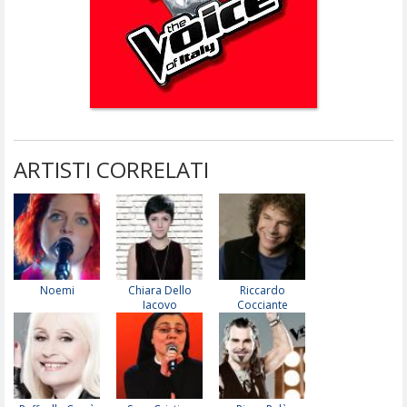
ARTISTI CORRELATI
Noemi
Chiara Dello
Riccardo
Iacovo
Cocciante