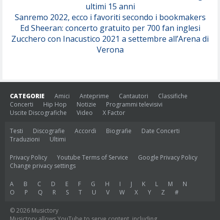
ultimi 15 anni
Sanremo 2022, ecco i favoriti secondo i bookmakers
Ed Sheeran: concerto gratuito per 700 fan inglesi
Zucchero con Inacustico 2021 a settembre all’Arena di
Verona
CATEGORIE
Amici
Anteprime
Cantautori
Classifiche
Concerti
Hip Hop
Notizie
Programmi televisivi
Uscite Discografiche
Video
X Factor
Testi
Discografie
Accordi
Biografie
Date Concerti
Traduzioni
Ultimi
Privacy Policy
Youtube Terms of Service
Google Privacy Policy
Change privacy settings
A
B
C
D
E
F
G
H
I
J
K
L
M
N
O
P
Q
R
S
T
U
V
W
X
Y
Z
#
© 2026 Musictory
Musictory allows YouTube to serve content, including