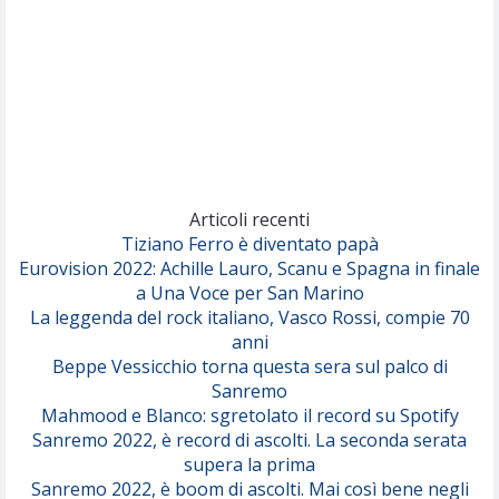
Canzone Estiva
(Annalisa Scarrone)
Rose Villain
Comuni Immortali
(Achille Lauro)
Marracash
So Easy (To Fall In Love)
(Olivia Dean)
Articoli recenti
Tiziano Ferro è diventato papà
Eurovision 2022: Achille Lauro, Scanu e Spagna in finale
Serenamente
a Una Voce per San Marino
(Juli)
La leggenda del rock italiano, Vasco Rossi, compie 70
anni
Beppe Vessicchio torna questa sera sul palco di
Sanremo
Mahmood e Blanco: sgretolato il record su Spotify
Sanremo 2022, è record di ascolti. La seconda serata
supera la prima
Sanremo 2022, è boom di ascolti. Mai così bene negli