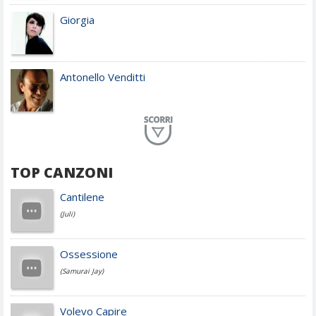
Giorgia
Antonello Venditti
Planet Funk
TOP CANZONI
Achille Lauro
Cantilene
(Juli)
Cesare Cremonini
Ossessione
(Samurai Jay)
Jovanotti
Volevo Capire