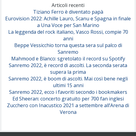
(Olivia Dean)
Articoli recenti
Tiziano Ferro è diventato papà
Eurovision 2022: Achille Lauro, Scanu e Spagna in finale
Serenamente
a Una Voce per San Marino
(Juli)
La leggenda del rock italiano, Vasco Rossi, compie 70
anni
Beppe Vessicchio torna questa sera sul palco di
Sanremo
Mahmood e Blanco: sgretolato il record su Spotify
Sanremo 2022, è record di ascolti. La seconda serata
supera la prima
Sanremo 2022, è boom di ascolti. Mai così bene negli
ultimi 15 anni
Sanremo 2022, ecco i favoriti secondo i bookmakers
Ed Sheeran: concerto gratuito per 700 fan inglesi
Zucchero con Inacustico 2021 a settembre all’Arena di
Verona