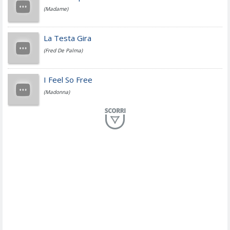
(Madame)
Fedez
La Testa Gira
(Fred De Palma)
Simone Cristicchi
I Feel So Free
(Madonna)
Lucio Dalla
Al Mio Paese
(Serena Brancale)
ModÃ
Free To Love
(Duran Duran)
Marco Masini
Let Me Be
(Second Voice (The))