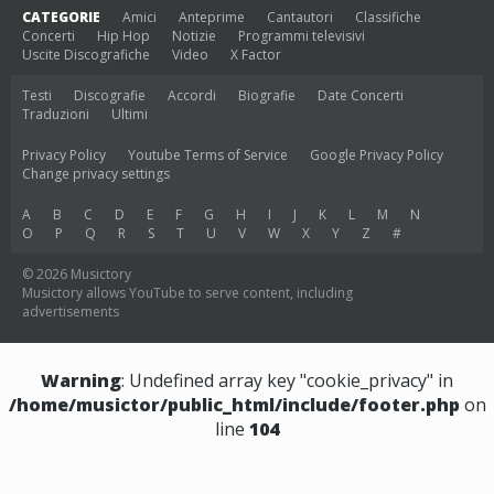
CATEGORIE
Amici
Anteprime
Cantautori
Classifiche
Concerti
Hip Hop
Notizie
Programmi televisivi
Uscite Discografiche
Video
X Factor
Testi
Discografie
Accordi
Biografie
Date Concerti
Traduzioni
Ultimi
Privacy Policy
Youtube Terms of Service
Google Privacy Policy
Change privacy settings
A
B
C
D
E
F
G
H
I
J
K
L
M
N
O
P
Q
R
S
T
U
V
W
X
Y
Z
#
© 2026 Musictory
Musictory allows YouTube to serve content, including
advertisements
Warning
: Undefined array key "cookie_privacy" in
/home/musictor/public_html/include/footer.php
on
line
104