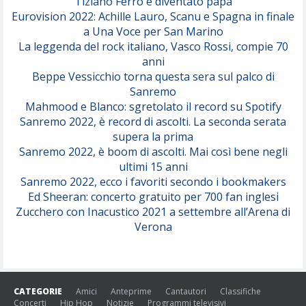
Tiziano Ferro è diventato papà
Eurovision 2022: Achille Lauro, Scanu e Spagna in finale
Serenamente
a Una Voce per San Marino
(Juli)
La leggenda del rock italiano, Vasco Rossi, compie 70
anni
Beppe Vessicchio torna questa sera sul palco di
Sanremo
Mahmood e Blanco: sgretolato il record su Spotify
Sanremo 2022, è record di ascolti. La seconda serata
supera la prima
Sanremo 2022, è boom di ascolti. Mai così bene negli
ultimi 15 anni
Sanremo 2022, ecco i favoriti secondo i bookmakers
Ed Sheeran: concerto gratuito per 700 fan inglesi
Zucchero con Inacustico 2021 a settembre all’Arena di
Verona
CATEGORIE
Amici
Anteprime
Cantautori
Classifiche
Concerti
Hip Hop
Notizie
Programmi televisivi