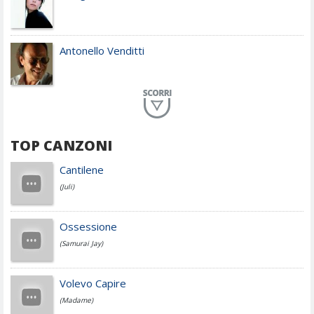
Antonello Venditti
Planet Funk
TOP CANZONI
Achille Lauro
Cantilene
(Juli)
Cesare Cremonini
Ossessione
(Samurai Jay)
Jovanotti
Volevo Capire
(Madame)