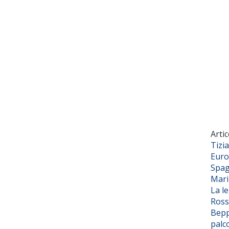
Artic
Tizi
Euro
Spag
Mar
La l
Ross
Bepp
palc