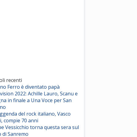
(Sal da Vinci)
Pinguini Tattici Nucleari
Canzone Estiva
(Annalisa Scarrone)
Rose Villain
Comuni Immortali
(Achille Lauro)
Marracash
So Easy (To Fall In Love)
(Olivia Dean)
oli recenti
ano Ferro è diventato papà
vision 2022: Achille Lauro, Scanu e
Serenamente
na in finale a Una Voce per San
(Juli)
ino
eggenda del rock italiano, Vasco
i, compie 70 anni
e Vessicchio torna questa sera sul
o di Sanremo