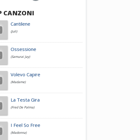
P CANZONI
Achille Lauro
Cantilene
(Juli)
Cesare Cremonini
Ossessione
(Samurai Jay)
Jovanotti
Volevo Capire
(Madame)
Fedez
La Testa Gira
(Fred De Palma)
Simone Cristicchi
I Feel So Free
(Madonna)