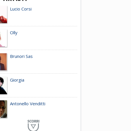
Lucio Corsi
Olly
Brunori Sas
Giorgia
Antonello Venditti
Planet Funk