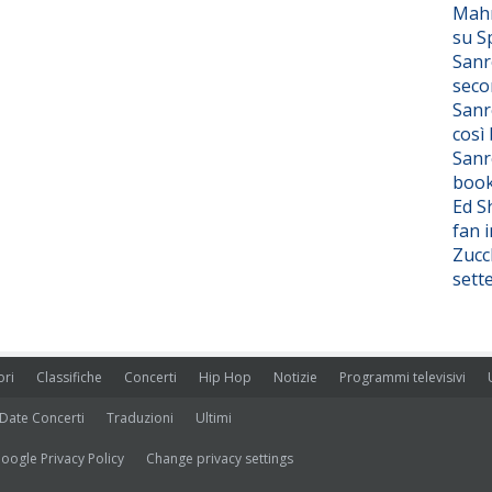
Mahm
su S
Sanr
seco
Sanr
così
Sanr
boo
Ed S
fan i
Zucc
sett
ori
Classifiche
Concerti
Hip Hop
Notizie
Programmi televisivi
Date Concerti
Traduzioni
Ultimi
oogle Privacy Policy
Change privacy settings