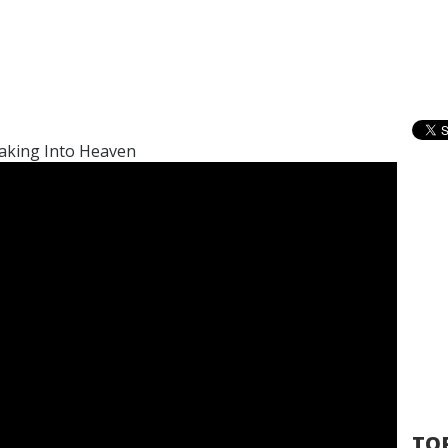
eaking Into Heaven
TOP