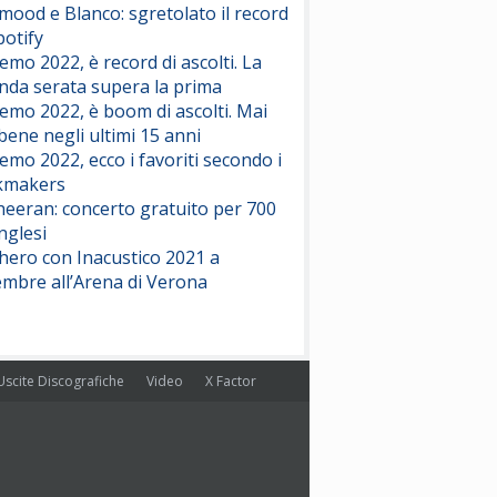
ood e Blanco: sgretolato il record
potify
emo 2022, è record di ascolti. La
nda serata supera la prima
emo 2022, è boom di ascolti. Mai
 bene negli ultimi 15 anni
emo 2022, ecco i favoriti secondo i
kmakers
heeran: concerto gratuito per 700
nglesi
hero con Inacustico 2021 a
embre all’Arena di Verona
Uscite Discografiche
Video
X Factor