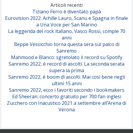
(Olivia Dean)
Articoli recenti
Tiziano Ferro è diventato papà
Eurovision 2022: Achille Lauro, Scanu e Spagna in finale
Serenamente
a Una Voce per San Marino
(Juli)
La leggenda del rock italiano, Vasco Rossi, compie 70
anni
Beppe Vessicchio torna questa sera sul palco di
Sanremo
Mahmood e Blanco: sgretolato il record su Spotify
Sanremo 2022, è record di ascolti. La seconda serata
supera la prima
Sanremo 2022, è boom di ascolti. Mai così bene negli
ultimi 15 anni
Sanremo 2022, ecco i favoriti secondo i bookmakers
Ed Sheeran: concerto gratuito per 700 fan inglesi
Zucchero con Inacustico 2021 a settembre all’Arena di
Verona