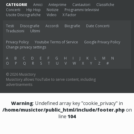
CATEGORIE
Amici
Anteprime
Cantautori
Classifiche
Concerti
Hip Hop
Notizie
Programmi televisivi
Uscite Discografiche
Video
X Factor
Testi
Discografie
Accordi
Biografie
Date Concerti
Traduzioni
Ultimi
Privacy Policy
Youtube Terms of Service
Google Privacy Policy
Change privacy settings
A
B
C
D
E
F
G
H
I
J
K
L
M
N
O
P
Q
R
S
T
U
V
W
X
Y
Z
#
© 2026 Musictory
Musictory allows YouTube to serve content, including
advertisements
Warning
: Undefined array key "cookie_privacy" in
/home/musictor/public_html/include/footer.php
on
line
104