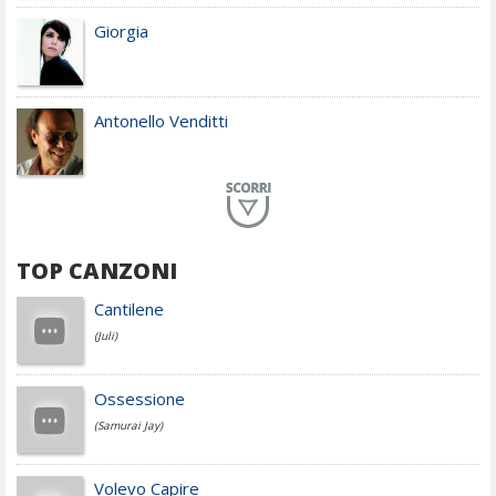
Giorgia
Antonello Venditti
Planet Funk
TOP CANZONI
Achille Lauro
Cantilene
(Juli)
Cesare Cremonini
Ossessione
(Samurai Jay)
Jovanotti
Volevo Capire