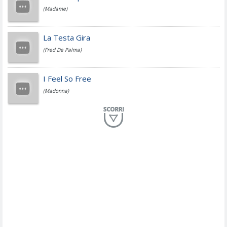
(Madame)
Fedez
La Testa Gira
(Fred De Palma)
Simone Cristicchi
I Feel So Free
(Madonna)
Lucio Dalla
Al Mio Paese
(Serena Brancale)
ModÃ
Free To Love
(Duran Duran)
Marco Masini
Let Me Be
(Second Voice (The))