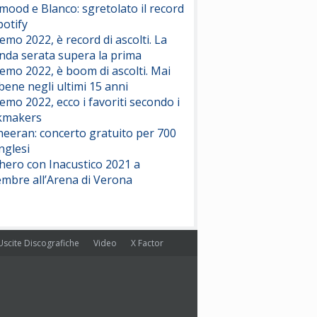
ood e Blanco: sgretolato il record
potify
emo 2022, è record di ascolti. La
nda serata supera la prima
emo 2022, è boom di ascolti. Mai
 bene negli ultimi 15 anni
emo 2022, ecco i favoriti secondo i
kmakers
heeran: concerto gratuito per 700
nglesi
hero con Inacustico 2021 a
embre all’Arena di Verona
Uscite Discografiche
Video
X Factor