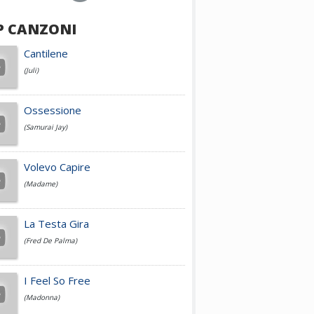
P CANZONI
Achille Lauro
Cantilene
(Juli)
Cesare Cremonini
Ossessione
(Samurai Jay)
Jovanotti
Volevo Capire
(Madame)
Fedez
La Testa Gira
(Fred De Palma)
Simone Cristicchi
I Feel So Free
(Madonna)