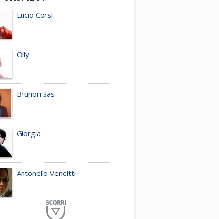
Lucio Corsi
Olly
Brunori Sas
Giorgia
Antonello Venditti
Planet Funk