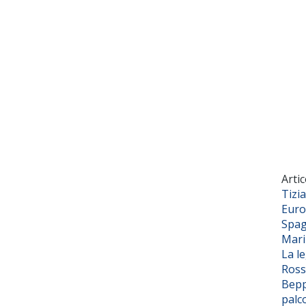
Artic
Tizi
Euro
Spag
Mar
La l
Ross
Bepp
palc