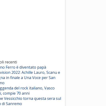
(Sal da Vinci)
Pinguini Tattici Nucleari
Canzone Estiva
(Annalisa Scarrone)
Rose Villain
Comuni Immortali
(Achille Lauro)
Marracash
So Easy (To Fall In Love)
(Olivia Dean)
oli recenti
ano Ferro è diventato papà
vision 2022: Achille Lauro, Scanu e
Serenamente
na in finale a Una Voce per San
(Juli)
ino
eggenda del rock italiano, Vasco
i, compie 70 anni
e Vessicchio torna questa sera sul
o di Sanremo