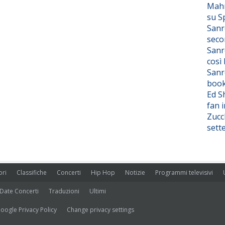
Mahm
su S
Sanr
seco
Sanr
così
Sanr
boo
Ed S
fan i
Zucc
sett
ori
Classifiche
Concerti
Hip Hop
Notizie
Programmi televisivi
Date Concerti
Traduzioni
Ultimi
oogle Privacy Policy
Change privacy settings