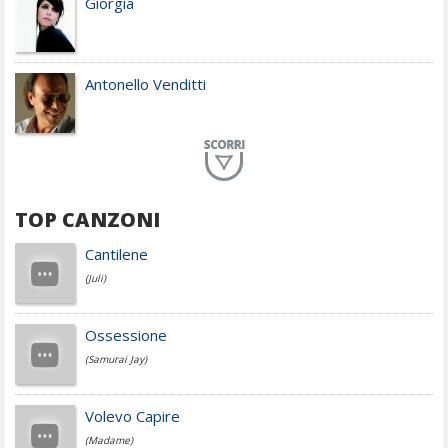
Giorgia
Antonello Venditti
Planet Funk
TOP CANZONI
Achille Lauro
Cantilene
(Juli)
Cesare Cremonini
Ossessione
(Samurai Jay)
Jovanotti
Volevo Capire
(Madame)