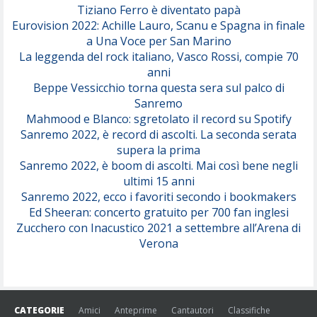
Tiziano Ferro è diventato papà
Eurovision 2022: Achille Lauro, Scanu e Spagna in finale
Serenamente
a Una Voce per San Marino
(Juli)
La leggenda del rock italiano, Vasco Rossi, compie 70
anni
Beppe Vessicchio torna questa sera sul palco di
Sanremo
Mahmood e Blanco: sgretolato il record su Spotify
Sanremo 2022, è record di ascolti. La seconda serata
supera la prima
Sanremo 2022, è boom di ascolti. Mai così bene negli
ultimi 15 anni
Sanremo 2022, ecco i favoriti secondo i bookmakers
Ed Sheeran: concerto gratuito per 700 fan inglesi
Zucchero con Inacustico 2021 a settembre all’Arena di
Verona
CATEGORIE
Amici
Anteprime
Cantautori
Classifiche