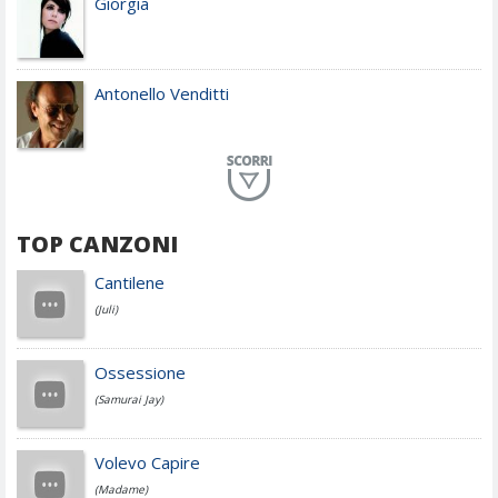
Giorgia
Antonello Venditti
Planet Funk
TOP CANZONI
Achille Lauro
Cantilene
(Juli)
Cesare Cremonini
Ossessione
(Samurai Jay)
Jovanotti
Volevo Capire
(Madame)