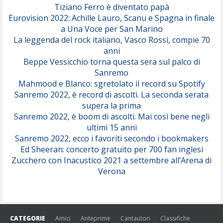
Tiziano Ferro è diventato papà
Eurovision 2022: Achille Lauro, Scanu e Spagna in finale
Serenamente
a Una Voce per San Marino
(Juli)
La leggenda del rock italiano, Vasco Rossi, compie 70
anni
Beppe Vessicchio torna questa sera sul palco di
Sanremo
Mahmood e Blanco: sgretolato il record su Spotify
Sanremo 2022, è record di ascolti. La seconda serata
supera la prima
Sanremo 2022, è boom di ascolti. Mai così bene negli
ultimi 15 anni
Sanremo 2022, ecco i favoriti secondo i bookmakers
Ed Sheeran: concerto gratuito per 700 fan inglesi
Zucchero con Inacustico 2021 a settembre all’Arena di
Verona
CATEGORIE
Amici
Anteprime
Cantautori
Classifiche