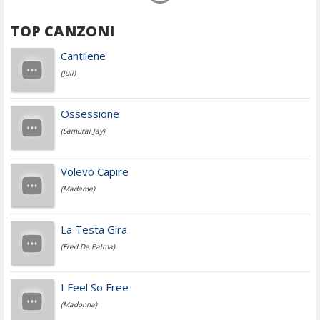
TOP CANZONI
Achille Lauro
Cantilene
(Juli)
Cesare Cremonini
Ossessione
(Samurai Jay)
Jovanotti
Volevo Capire
(Madame)
Fedez
La Testa Gira
(Fred De Palma)
Simone Cristicchi
I Feel So Free
(Madonna)