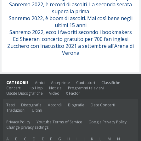
Sanremo 2022, è record di ascolti. La seconda serata
supera la prima
Sanremo 2022, è boom di ascolti. Mai così bene negli
ultimi 15 anni
Sanremo 2022, ecco i favoriti secondo i bookmakers
Ed Sheeran: concerto gratuito per 700 fan inglesi
Zucchero con Inacustico 2021 a settembre all’Arena di
Verona
CATEGORIE
Amici
Anteprime
Cantautori
Classifiche
Concerti
Hip Hop
Notizie
Programmi televisivi
Uscite Discografiche
Video
X Factor
Testi
Discografie
Accordi
Biografie
Date Concerti
Traduzioni
Ultimi
Privacy Policy
Youtube Terms of Service
Google Privacy Policy
Change privacy settings
A
B
C
D
E
F
G
H
I
J
K
L
M
N