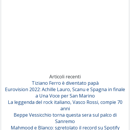
(Sal da Vinci)
Pinguini Tattici Nucleari
Canzone Estiva
(Annalisa Scarrone)
Rose Villain
Comuni Immortali
(Achille Lauro)
Marracash
So Easy (To Fall In Love)
(Olivia Dean)
Articoli recenti
Tiziano Ferro è diventato papà
Eurovision 2022: Achille Lauro, Scanu e Spagna in finale
Serenamente
a Una Voce per San Marino
(Juli)
La leggenda del rock italiano, Vasco Rossi, compie 70
anni
Beppe Vessicchio torna questa sera sul palco di
Sanremo
Mahmood e Blanco: sgretolato il record su Spotify