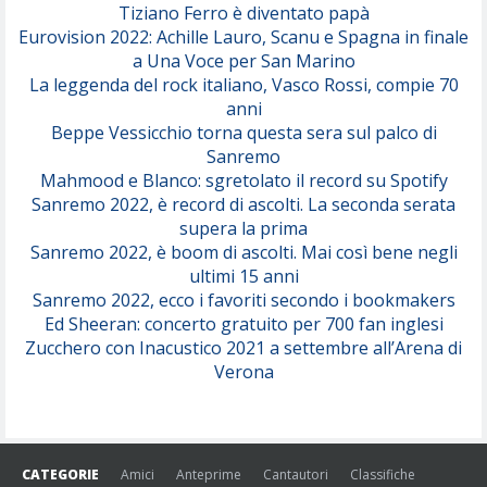
Tiziano Ferro è diventato papà
Eurovision 2022: Achille Lauro, Scanu e Spagna in finale
Serenamente
a Una Voce per San Marino
(Juli)
La leggenda del rock italiano, Vasco Rossi, compie 70
anni
Beppe Vessicchio torna questa sera sul palco di
Sanremo
Mahmood e Blanco: sgretolato il record su Spotify
Sanremo 2022, è record di ascolti. La seconda serata
supera la prima
Sanremo 2022, è boom di ascolti. Mai così bene negli
ultimi 15 anni
Sanremo 2022, ecco i favoriti secondo i bookmakers
Ed Sheeran: concerto gratuito per 700 fan inglesi
Zucchero con Inacustico 2021 a settembre all’Arena di
Verona
CATEGORIE
Amici
Anteprime
Cantautori
Classifiche