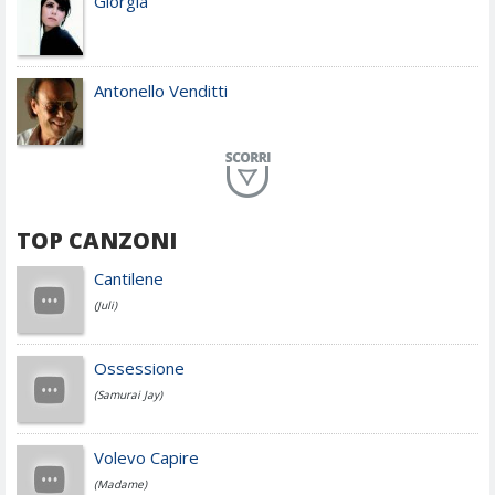
Giorgia
Antonello Venditti
Planet Funk
TOP CANZONI
Achille Lauro
Cantilene
(Juli)
Cesare Cremonini
Ossessione
(Samurai Jay)
Jovanotti
Volevo Capire
(Madame)