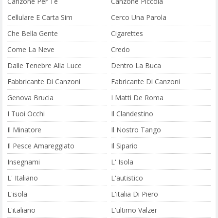
Canzone Per Te
Canzone Piccola
Cellulare E Carta Sim
Cerco Una Parola
Che Bella Gente
Cigarettes
Come La Neve
Credo
Dalle Tenebre Alla Luce
Dentro La Buca
Fabbricante Di Canzoni
Fabricante Di Canzoni
Genova Brucia
I Matti De Roma
I Tuoi Occhi
Il Clandestino
Il Minatore
Il Nostro Tango
Il Pesce Amareggiato
Il Sipario
Insegnami
L' Isola
L' Italiano
L'autistico
L'isola
L'italia Di Piero
L'italiano
L'ultimo Valzer