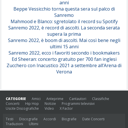
anni
Beppe Vessicchio torna questa sera sul palco di
Sanremo
Mahmood e Blanco: sgretolato il record su Spotify
Sanremo 2022, è record di ascolti. La seconda serata
supera la prima
Sanremo 2022, è boom di ascolti. Mai così bene negli
ultimi 15 anni
Sanremo 2022, ecco i favoriti secondo i bookmakers
Ed Sheeran: concerto gratuito per 700 fan inglesi
Zucchero con Inacustico 2021 a settembre all’Arena di
Verona
CATEGORIE
Amici
Anteprime
Cantautori
Classifiche
Concerti
Hip Hop
Notizie
Programmi televisivi
Uscite Discografiche
Video
X Factor
Testi
Discografie
Accordi
Biografie
Date Concerti
Traduzioni
Ultimi