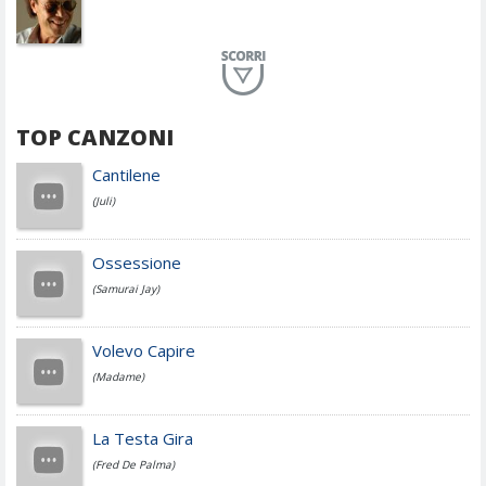
Planet Funk
TOP CANZONI
Achille Lauro
Cantilene
(Juli)
Cesare Cremonini
Ossessione
(Samurai Jay)
Jovanotti
Volevo Capire
(Madame)
Fedez
La Testa Gira
(Fred De Palma)