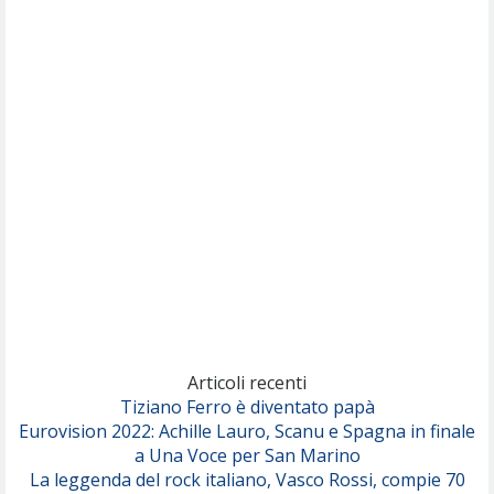
(Muse)
Nothing But Thieves
Per Sempre Si
(Sal da Vinci)
Pinguini Tattici Nucleari
Canzone Estiva
(Annalisa Scarrone)
Rose Villain
Comuni Immortali
(Achille Lauro)
Marracash
So Easy (To Fall In Love)
(Olivia Dean)
Articoli recenti
Tiziano Ferro è diventato papà
Eurovision 2022: Achille Lauro, Scanu e Spagna in finale
Serenamente
a Una Voce per San Marino
(Juli)
La leggenda del rock italiano, Vasco Rossi, compie 70