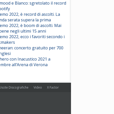
ood e Blanco: sgretolato il record
potify
emo 2022, è record di ascolti. La
nda serata supera la prima
emo 2022, è boom di ascolti. Mai
 bene negli ultimi 15 anni
emo 2022, ecco i favoriti secondo i
kmakers
heeran: concerto gratuito per 700
nglesi
hero con Inacustico 2021 a
embre all’Arena di Verona
Uscite Discografiche
Video
X Factor