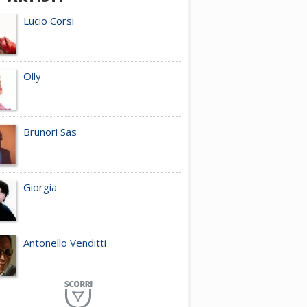
Lucio Corsi
Olly
Brunori Sas
Giorgia
Antonello Venditti
Planet Funk