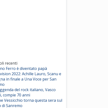
(Sal da Vinci)
Pinguini Tattici Nucleari
Canzone Estiva
(Annalisa Scarrone)
Rose Villain
Comuni Immortali
(Achille Lauro)
Marracash
So Easy (To Fall In Love)
(Olivia Dean)
oli recenti
ano Ferro è diventato papà
vision 2022: Achille Lauro, Scanu e
Serenamente
na in finale a Una Voce per San
(Juli)
ino
eggenda del rock italiano, Vasco
i, compie 70 anni
e Vessicchio torna questa sera sul
o di Sanremo