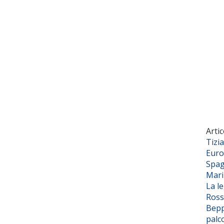
Artic
Tizi
Euro
Spag
Mar
La l
Ross
Bepp
palc