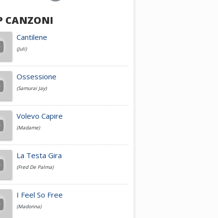
P CANZONI
Achille Lauro
Cantilene
(Juli)
Cesare Cremonini
Ossessione
(Samurai Jay)
Jovanotti
Volevo Capire
(Madame)
Fedez
La Testa Gira
(Fred De Palma)
Simone Cristicchi
I Feel So Free
(Madonna)