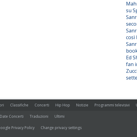
Mahm
su S
Sanr
seco
Sanr
così
Sanr
boo
Ed S
fan i
Zucc
sett
ori
Classifiche
Concerti
Hip Hop
Notizie
Programmi televisivi
Date Concerti
Traduzioni
Ultimi
oogle Privacy Policy
Change privacy settings