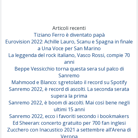
(Achille Lauro)
Marracash
So Easy (To Fall In Love)
(Olivia Dean)
Articoli recenti
Tiziano Ferro è diventato papà
Eurovision 2022: Achille Lauro, Scanu e Spagna in finale
Serenamente
a Una Voce per San Marino
(Juli)
La leggenda del rock italiano, Vasco Rossi, compie 70
anni
Beppe Vessicchio torna questa sera sul palco di
Sanremo
Mahmood e Blanco: sgretolato il record su Spotify
Sanremo 2022, è record di ascolti. La seconda serata
supera la prima
Sanremo 2022, è boom di ascolti. Mai così bene negli
ultimi 15 anni
Sanremo 2022, ecco i favoriti secondo i bookmakers
Ed Sheeran: concerto gratuito per 700 fan inglesi
Zucchero con Inacustico 2021 a settembre all’Arena di
Verona