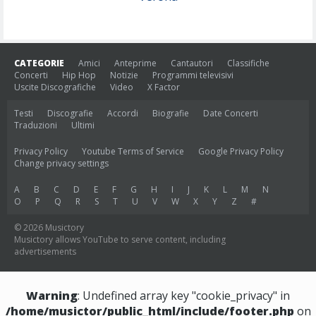
CATEGORIE
Amici
Anteprime
Cantautori
Classifiche
Concerti
Hip Hop
Notizie
Programmi televisivi
Uscite Discografiche
Video
X Factor
Testi
Discografie
Accordi
Biografie
Date Concerti
Traduzioni
Ultimi
Privacy Policy
Youtube Terms of Service
Google Privacy Policy
Change privacy settings
A
B
C
D
E
F
G
H
I
J
K
L
M
N
O
P
Q
R
S
T
U
V
W
X
Y
Z
#
© 2026 Musictory
Musictory allows YouTube to serve content, including
advertisements
Warning
: Undefined array key "cookie_privacy" in
/home/musictor/public_html/include/footer.php
on