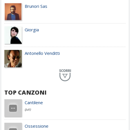
Brunori Sas
Giorgia
Antonello Venditti
Planet Funk
TOP CANZONI
Achille Lauro
Cantilene
(Juli)
Cesare Cremonini
Ossessione