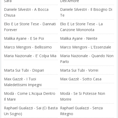
Sarà
Dell'Amore
Daniele Silvestri - A Bocca
Daniele Silvestri - Il Bisogno Di
Chiusa
Te
Elio E Le Storie Tese - Dannati
Elio E Le Storie Tese - La
Forever
Canzone Mononota
Malika Ayane - E Se Poi
Malika Ayane - Niente
Marco Mengoni - Bellissimo
Marco Mengoni - L'Essenziale
Maria Nazionale - E' Colpa Mia
Maria Nazionale - Quando Non
Parlo
Marta Sui Tubi - Dispari
Marta Sui Tubi - Vorrei
Max Gazzè - I Tuoi
Max Gazzè - Sotto Casa
Maledettisimi Impegni
Modà - Come L'Acqua Dentro
Modà - Se Si Potesse Non
Il Mare
Morire
Raphael Gualazzi - Sai (Ci Basta
Raphael Gualazzi - Senza
Un Sogno)
Ritegno