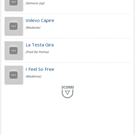
(Samurai Jay)
Jovanotti
Volevo Capire
(Madame)
Fedez
La Testa Gira
(Fred De Palma)
Simone Cristicchi
I Feel So Free
(Madonna)
Lucio Dalla
Al Mio Paese
(Serena Brancale)
ModÃ
Free To Love
(Duran Duran)