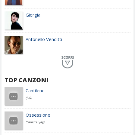
Giorgia
Antonello Venditti
Planet Funk
TOP CANZONI
Achille Lauro
Cantilene
(Juli)
Cesare Cremonini
Ossessione
(Samurai Jay)