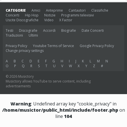
CATEGORIE
Amici
Anteprime
Cantautori
Classifiche
Concerti
Hip Hop
Notizie
Programmi televisivi
Uscite Discografiche
Video
X Factor
Testi
Discografie
Accordi
Biografie
Date Concerti
Traduzioni
Ultimi
Privacy Policy
Youtube Terms of Service
Google Privacy Policy
Change privacy settings
A
B
C
D
E
F
G
H
I
J
K
L
M
N
O
P
Q
R
S
T
U
V
W
X
Y
Z
#
© 2026 Musictory
Musictory allows YouTube to serve content, including
advertisements
Warning
: Undefined array key "cookie_privacy" in
/home/musictor/public_html/include/footer.php
on
line
104