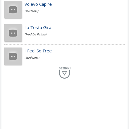
Jovanotti
Volevo Capire
(Madame)
Fedez
La Testa Gira
(Fred De Palma)
Simone Cristicchi
I Feel So Free
(Madonna)
Lucio Dalla
Al Mio Paese
(Serena Brancale)
ModÃ
Free To Love
(Duran Duran)
Marco Masini
Let Me Be
(Second Voice (The))