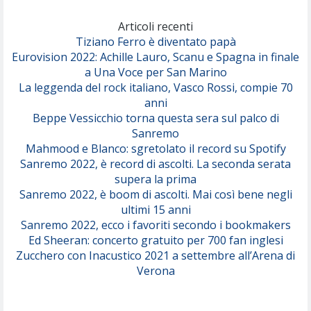
Marracash
So Easy (To Fall In Love)
(Olivia Dean)
Articoli recenti
Tiziano Ferro è diventato papà
Eurovision 2022: Achille Lauro, Scanu e Spagna in finale
Serenamente
a Una Voce per San Marino
(Juli)
La leggenda del rock italiano, Vasco Rossi, compie 70
anni
Beppe Vessicchio torna questa sera sul palco di
Sanremo
Mahmood e Blanco: sgretolato il record su Spotify
Sanremo 2022, è record di ascolti. La seconda serata
supera la prima
Sanremo 2022, è boom di ascolti. Mai così bene negli
ultimi 15 anni
Sanremo 2022, ecco i favoriti secondo i bookmakers
Ed Sheeran: concerto gratuito per 700 fan inglesi
Zucchero con Inacustico 2021 a settembre all’Arena di
Verona