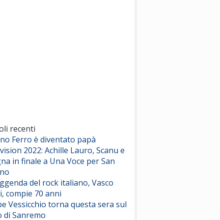
(Sal da Vinci)
Pinguini Tattici Nucleari
Canzone Estiva
(Annalisa Scarrone)
Rose Villain
Comuni Immortali
(Achille Lauro)
Marracash
So Easy (To Fall In Love)
(Olivia Dean)
oli recenti
ano Ferro è diventato papà
vision 2022: Achille Lauro, Scanu e
Serenamente
na in finale a Una Voce per San
(Juli)
ino
eggenda del rock italiano, Vasco
i, compie 70 anni
e Vessicchio torna questa sera sul
o di Sanremo