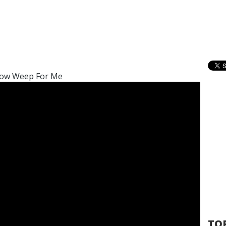
llow Weep For Me
TOP