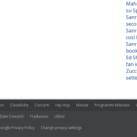
Mahm
su S
Sanr
seco
Sanr
così
Sanr
boo
Ed S
fan i
Zucc
sett
ori
Classifiche
Concerti
Hip Hop
Notizie
Programmi televisivi
Date Concerti
Traduzioni
Ultimi
oogle Privacy Policy
Change privacy settings