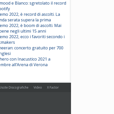
ood e Blanco: sgretolato il record
potify
emo 2022, è record di ascolti. La
nda serata supera la prima
emo 2022, è boom di ascolti. Mai
 bene negli ultimi 15 anni
emo 2022, ecco i favoriti secondo i
kmakers
heeran: concerto gratuito per 700
nglesi
hero con Inacustico 2021 a
embre all’Arena di Verona
Uscite Discografiche
Video
X Factor