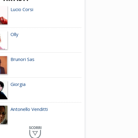
Lucio Corsi
Olly
Brunori Sas
Giorgia
Antonello Venditti
Planet Funk