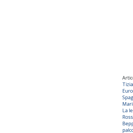
Artic
Tizi
Euro
Spag
Mar
La l
Ross
Bepp
palc