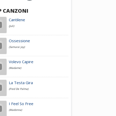
P CANZONI
Achille Lauro
Cantilene
(Juli)
Cesare Cremonini
Ossessione
(Samurai Jay)
Jovanotti
Volevo Capire
(Madame)
Fedez
La Testa Gira
(Fred De Palma)
Simone Cristicchi
I Feel So Free
(Madonna)