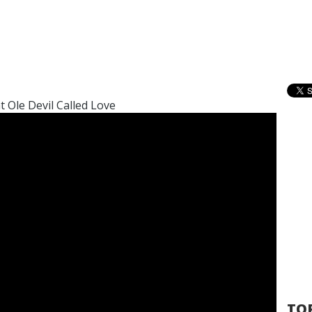
 Ole Devil Called Love
TOP