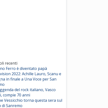
(Sal da Vinci)
Pinguini Tattici Nucleari
Canzone Estiva
(Annalisa Scarrone)
Rose Villain
Comuni Immortali
(Achille Lauro)
Marracash
So Easy (To Fall In Love)
(Olivia Dean)
oli recenti
ano Ferro è diventato papà
vision 2022: Achille Lauro, Scanu e
Serenamente
na in finale a Una Voce per San
(Juli)
ino
eggenda del rock italiano, Vasco
i, compie 70 anni
e Vessicchio torna questa sera sul
o di Sanremo