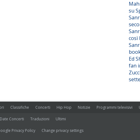
Mahm
su S
Sanr
seco
Sanr
così
Sanr
boo
Ed S
fan i
Zucc
sett
ori
Classifiche
Concerti
Hip Hop
Notizie
Programmi televisivi
Date Concerti
Traduzioni
Ultimi
oogle Privacy Policy
Change privacy settings