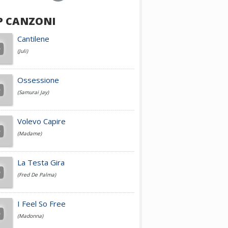
P CANZONI
Achille Lauro
Cantilene
(Juli)
Cesare Cremonini
Ossessione
(Samurai Jay)
Jovanotti
Volevo Capire
(Madame)
Fedez
La Testa Gira
(Fred De Palma)
Simone Cristicchi
I Feel So Free
(Madonna)