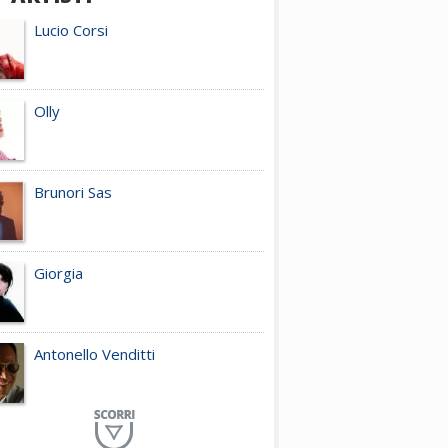
Lucio Corsi
Olly
Brunori Sas
Giorgia
Antonello Venditti
Planet Funk