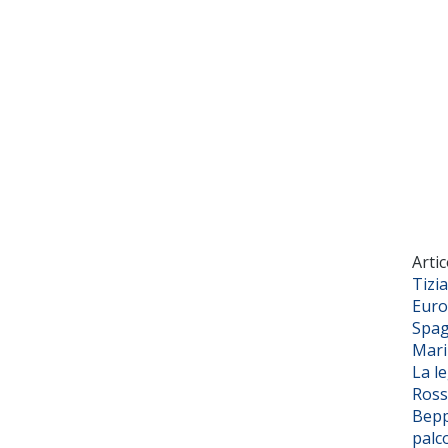
Artic
Tizi
Euro
Spag
Mar
La l
Ross
Bepp
palc