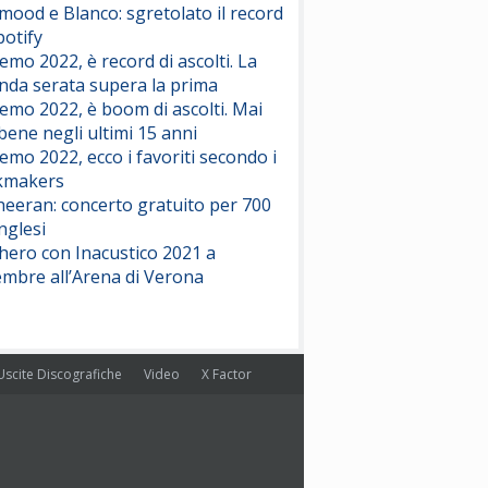
ood e Blanco: sgretolato il record
potify
emo 2022, è record di ascolti. La
nda serata supera la prima
emo 2022, è boom di ascolti. Mai
 bene negli ultimi 15 anni
emo 2022, ecco i favoriti secondo i
kmakers
heeran: concerto gratuito per 700
nglesi
hero con Inacustico 2021 a
embre all’Arena di Verona
Uscite Discografiche
Video
X Factor