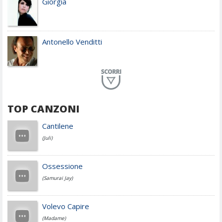
Giorgia
Antonello Venditti
Planet Funk
TOP CANZONI
Achille Lauro
Cantilene
(Juli)
Cesare Cremonini
Ossessione
(Samurai Jay)
Jovanotti
Volevo Capire
(Madame)