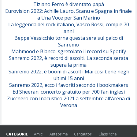
Tiziano Ferro è diventato papà
Eurovision 2022: Achille Lauro, Scanu e Spagna in finale
Serenamente
a Una Voce per San Marino
(Juli)
La leggenda del rock italiano, Vasco Rossi, compie 70
anni
Beppe Vessicchio torna questa sera sul palco di
Sanremo
Mahmood e Blanco: sgretolato il record su Spotify
Sanremo 2022, è record di ascolti. La seconda serata
supera la prima
Sanremo 2022, è boom di ascolti. Mai così bene negli
ultimi 15 anni
Sanremo 2022, ecco i favoriti secondo i bookmakers
Ed Sheeran: concerto gratuito per 700 fan inglesi
Zucchero con Inacustico 2021 a settembre all’Arena di
Verona
CATEGORIE
Amici
Anteprime
Cantautori
Classifiche