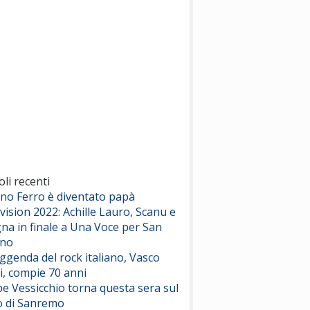
(Sal da Vinci)
Pinguini Tattici Nucleari
Canzone Estiva
(Annalisa Scarrone)
Rose Villain
Comuni Immortali
(Achille Lauro)
Marracash
So Easy (To Fall In Love)
(Olivia Dean)
oli recenti
ano Ferro è diventato papà
vision 2022: Achille Lauro, Scanu e
Serenamente
na in finale a Una Voce per San
(Juli)
ino
eggenda del rock italiano, Vasco
i, compie 70 anni
e Vessicchio torna questa sera sul
o di Sanremo