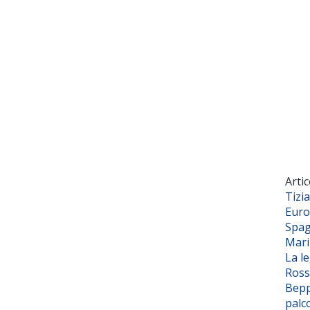
Artic
Tizi
Euro
Spag
Mar
La l
Ross
Bepp
palc