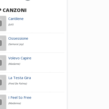
P CANZONI
Achille Lauro
Cantilene
(Juli)
Cesare Cremonini
Ossessione
(Samurai Jay)
Jovanotti
Volevo Capire
(Madame)
Fedez
La Testa Gira
(Fred De Palma)
Simone Cristicchi
I Feel So Free
(Madonna)