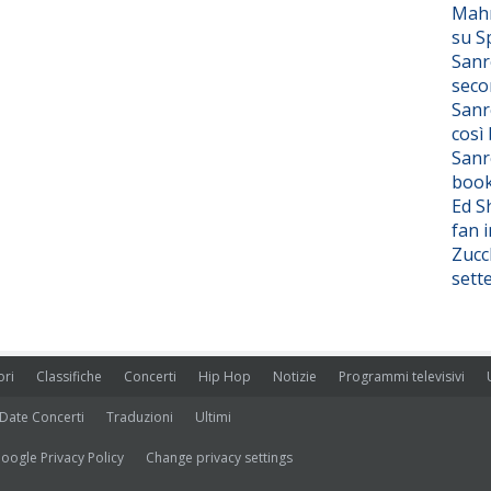
Mahm
su S
Sanr
seco
Sanr
così
Sanr
boo
Ed S
fan i
Zucc
sett
ori
Classifiche
Concerti
Hip Hop
Notizie
Programmi televisivi
Date Concerti
Traduzioni
Ultimi
oogle Privacy Policy
Change privacy settings