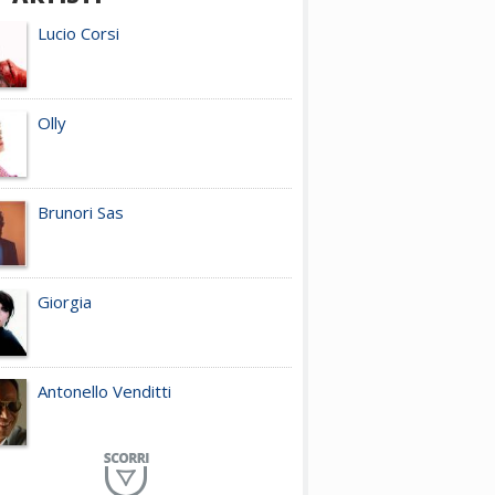
Lucio Corsi
Olly
Brunori Sas
Giorgia
Antonello Venditti
Planet Funk