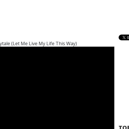
ytale (Let Me Live My Life This Way)
TOP