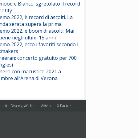
ood e Blanco: sgretolato il record
potify
emo 2022, è record di ascolti. La
nda serata supera la prima
emo 2022, è boom di ascolti. Mai
 bene negli ultimi 15 anni
emo 2022, ecco i favoriti secondo i
kmakers
heeran: concerto gratuito per 700
nglesi
hero con Inacustico 2021 a
embre all’Arena di Verona
Uscite Discografiche
Video
X Factor