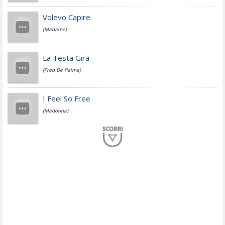
Jovanotti
Volevo Capire
(Madame)
Fedez
La Testa Gira
(Fred De Palma)
Simone Cristicchi
I Feel So Free
(Madonna)
Lucio Dalla
Al Mio Paese
(Serena Brancale)
ModÃ
Free To Love
(Duran Duran)
Marco Masini
Let Me Be