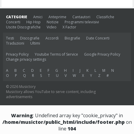
CATEGORIE
Amici
Anteprime
Cantautori
Classifiche
Concerti
Hip Hop
Notizie
Programmi televisivi
Uscite Discografiche
Video
X Factor
Testi
Discografie
Accordi
Biografie
Date Concerti
Traduzioni
Ultimi
Privacy Policy
Youtube Terms of Service
Google Privacy Policy
Change privacy settings
A
B
C
D
E
F
G
H
I
J
K
L
M
N
O
P
Q
R
S
T
U
V
W
X
Y
Z
#
© 2026 Musictory
Musictory allows YouTube to serve content, including
advertisements
Warning
: Undefined array key "cookie_privacy" in
/home/musictor/public_html/include/footer.php
on
line
104