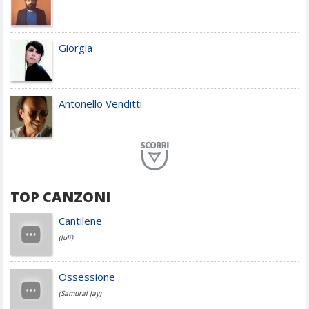
Giorgia
Antonello Venditti
Planet Funk
TOP CANZONI
Achille Lauro
Cantilene
(Juli)
Cesare Cremonini
Ossessione
(Samurai Jay)