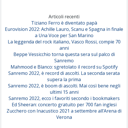
Marracash
So Easy (To Fall In Love)
(Olivia Dean)
Articoli recenti
Tiziano Ferro è diventato papà
Eurovision 2022: Achille Lauro, Scanu e Spagna in finale
Serenamente
a Una Voce per San Marino
(Juli)
La leggenda del rock italiano, Vasco Rossi, compie 70
anni
Beppe Vessicchio torna questa sera sul palco di
Sanremo
Mahmood e Blanco: sgretolato il record su Spotify
Sanremo 2022, è record di ascolti. La seconda serata
supera la prima
Sanremo 2022, è boom di ascolti. Mai così bene negli
ultimi 15 anni
Sanremo 2022, ecco i favoriti secondo i bookmakers
Ed Sheeran: concerto gratuito per 700 fan inglesi
Zucchero con Inacustico 2021 a settembre all’Arena di
Verona