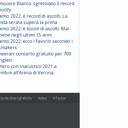
ood e Blanco: sgretolato il record
potify
emo 2022, è record di ascolti. La
nda serata supera la prima
emo 2022, è boom di ascolti. Mai
 bene negli ultimi 15 anni
emo 2022, ecco i favoriti secondo i
kmakers
heeran: concerto gratuito per 700
nglesi
hero con Inacustico 2021 a
embre all’Arena di Verona
Uscite Discografiche
Video
X Factor