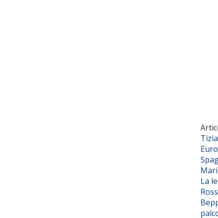
Artic
Tizi
Euro
Spag
Mar
La l
Ross
Bepp
palc