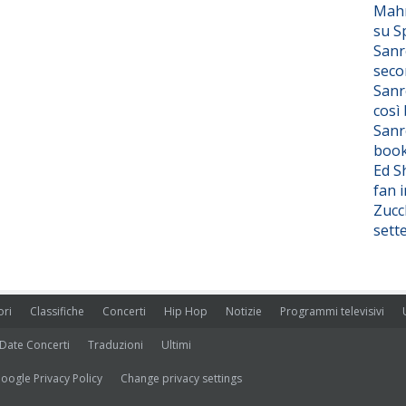
Mahm
su S
Sanr
seco
Sanr
così
Sanr
boo
Ed S
fan i
Zucc
sett
ori
Classifiche
Concerti
Hip Hop
Notizie
Programmi televisivi
Date Concerti
Traduzioni
Ultimi
oogle Privacy Policy
Change privacy settings