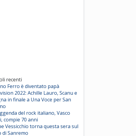
(Sal da Vinci)
Pinguini Tattici Nucleari
Canzone Estiva
(Annalisa Scarrone)
Rose Villain
Comuni Immortali
(Achille Lauro)
Marracash
So Easy (To Fall In Love)
(Olivia Dean)
oli recenti
ano Ferro è diventato papà
vision 2022: Achille Lauro, Scanu e
Serenamente
na in finale a Una Voce per San
(Juli)
ino
eggenda del rock italiano, Vasco
i, compie 70 anni
e Vessicchio torna questa sera sul
o di Sanremo