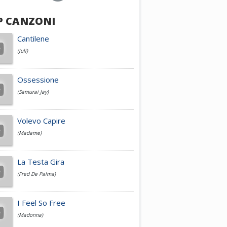
P CANZONI
Achille Lauro
Cantilene
(Juli)
Cesare Cremonini
Ossessione
(Samurai Jay)
Jovanotti
Volevo Capire
(Madame)
Fedez
La Testa Gira
(Fred De Palma)
Simone Cristicchi
I Feel So Free
(Madonna)