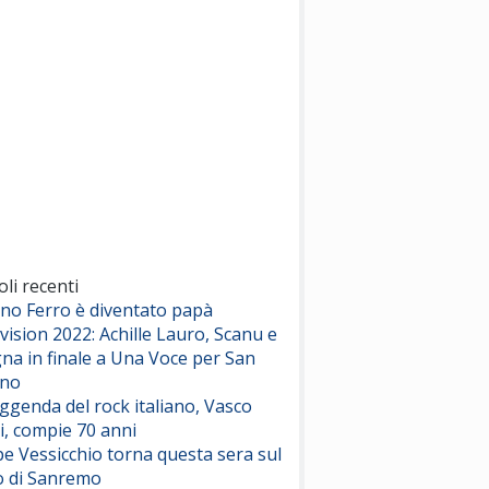
(Sal da Vinci)
Pinguini Tattici Nucleari
Canzone Estiva
(Annalisa Scarrone)
Rose Villain
Comuni Immortali
(Achille Lauro)
Marracash
So Easy (To Fall In Love)
(Olivia Dean)
oli recenti
ano Ferro è diventato papà
vision 2022: Achille Lauro, Scanu e
Serenamente
na in finale a Una Voce per San
(Juli)
ino
eggenda del rock italiano, Vasco
i, compie 70 anni
e Vessicchio torna questa sera sul
o di Sanremo