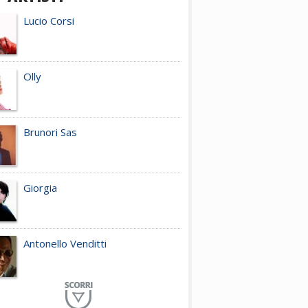
Lucio Corsi
Olly
Brunori Sas
Giorgia
Antonello Venditti
Planet Funk