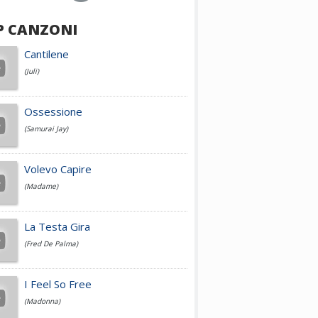
P CANZONI
Achille Lauro
Cantilene
(Juli)
Cesare Cremonini
Ossessione
(Samurai Jay)
Jovanotti
Volevo Capire
(Madame)
Fedez
La Testa Gira
(Fred De Palma)
Simone Cristicchi
I Feel So Free
(Madonna)