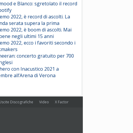
ood e Blanco: sgretolato il record
potify
emo 2022, è record di ascolti. La
nda serata supera la prima
emo 2022, è boom di ascolti. Mai
 bene negli ultimi 15 anni
emo 2022, ecco i favoriti secondo i
kmakers
heeran: concerto gratuito per 700
nglesi
hero con Inacustico 2021 a
embre all’Arena di Verona
Uscite Discografiche
Video
X Factor