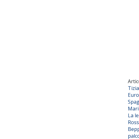
Artic
Tizi
Euro
Spag
Mar
La l
Ross
Bepp
palc