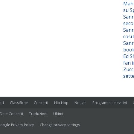
Mahm
su S
Sanr
seco
Sanr
così
Sanr
boo
Ed S
fan i
Zucc
sett
ori
Classifiche
Concerti
Hip Hop
Notizie
Programmi televisivi
Date Concerti
Traduzioni
Ultimi
oogle Privacy Policy
Change privacy settings