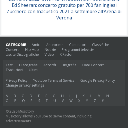
Ed Sheeran: concerto gratuito per 700 fan inglesi
Zucchero con Inacustico 2021 a settembre all’Arena di
Verona
CATEGORIE
Amici
Anteprime
Cantautori
Classifiche
Concerti
Hip Hop
Notizie
Programmi televisivi
Uscite Discografiche
Video
X Factor
Testi
Discografie
Accordi
Biografie
Date Concerti
Traduzioni
Ultimi
Privacy Policy
Youtube Terms of Service
Google Privacy Policy
Change privacy settings
A
B
C
D
E
F
G
H
I
J
K
L
M
N
O
P
Q
R
S
T
U
V
W
X
Y
Z
#
© 2026 Musictory
Musictory allows YouTube to serve content, including
advertisements