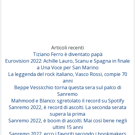
Rose Villain
Comuni Immortali
(Achille Lauro)
Marracash
So Easy (To Fall In Love)
(Olivia Dean)
Articoli recenti
Tiziano Ferro è diventato papà
Eurovision 2022: Achille Lauro, Scanu e Spagna in finale
Serenamente
a Una Voce per San Marino
(Juli)
La leggenda del rock italiano, Vasco Rossi, compie 70
anni
Beppe Vessicchio torna questa sera sul palco di
Sanremo
Mahmood e Blanco: sgretolato il record su Spotify
Sanremo 2022, è record di ascolti. La seconda serata
supera la prima
Sanremo 2022, è boom di ascolti. Mai così bene negli
ultimi 15 anni
Sanremo 2022, ecco i favoriti secondo i bookmakers