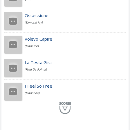
Cesare Cremonini
Ossessione
(Samurai Jay)
Jovanotti
Volevo Capire
(Madame)
Fedez
La Testa Gira
(Fred De Palma)
Simone Cristicchi
I Feel So Free
(Madonna)
Lucio Dalla
Al Mio Paese
(Serena Brancale)