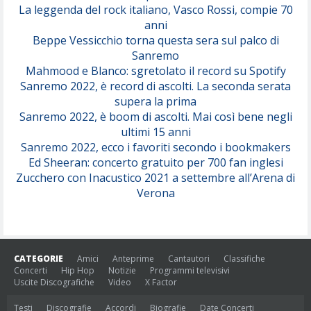
(Juli)
La leggenda del rock italiano, Vasco Rossi, compie 70
anni
Beppe Vessicchio torna questa sera sul palco di
Sanremo
Mahmood e Blanco: sgretolato il record su Spotify
Sanremo 2022, è record di ascolti. La seconda serata
supera la prima
Sanremo 2022, è boom di ascolti. Mai così bene negli
ultimi 15 anni
Sanremo 2022, ecco i favoriti secondo i bookmakers
Ed Sheeran: concerto gratuito per 700 fan inglesi
Zucchero con Inacustico 2021 a settembre all’Arena di
Verona
CATEGORIE
Amici
Anteprime
Cantautori
Classifiche
Concerti
Hip Hop
Notizie
Programmi televisivi
Uscite Discografiche
Video
X Factor
Testi
Discografie
Accordi
Biografie
Date Concerti