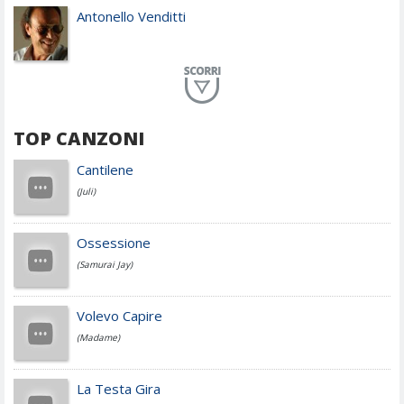
Antonello Venditti
Planet Funk
TOP CANZONI
Achille Lauro
Cantilene
(Juli)
Cesare Cremonini
Ossessione
(Samurai Jay)
Jovanotti
Volevo Capire
(Madame)
Fedez
La Testa Gira