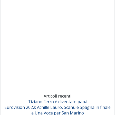
Willie Peyote
Cryogen
(Muse)
Nothing But Thieves
Per Sempre Si
(Sal da Vinci)
Pinguini Tattici Nucleari
Canzone Estiva
(Annalisa Scarrone)
Rose Villain
Comuni Immortali
(Achille Lauro)
Marracash
So Easy (To Fall In Love)
(Olivia Dean)
Articoli recenti
Tiziano Ferro è diventato papà
Eurovision 2022: Achille Lauro, Scanu e Spagna in finale
Serenamente
a Una Voce per San Marino