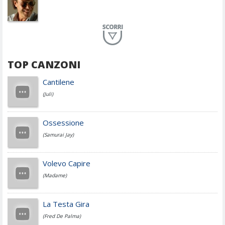
Planet Funk
TOP CANZONI
Achille Lauro
Cantilene
(Juli)
Cesare Cremonini
Ossessione
(Samurai Jay)
Jovanotti
Volevo Capire
(Madame)
Fedez
La Testa Gira
(Fred De Palma)