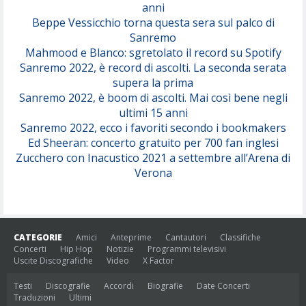
anni
Beppe Vessicchio torna questa sera sul palco di
Sanremo
Mahmood e Blanco: sgretolato il record su Spotify
Sanremo 2022, è record di ascolti. La seconda serata
supera la prima
Sanremo 2022, è boom di ascolti. Mai così bene negli
ultimi 15 anni
Sanremo 2022, ecco i favoriti secondo i bookmakers
Ed Sheeran: concerto gratuito per 700 fan inglesi
Zucchero con Inacustico 2021 a settembre all’Arena di
Verona
CATEGORIE
Amici
Anteprime
Cantautori
Classifiche
Concerti
Hip Hop
Notizie
Programmi televisivi
Uscite Discografiche
Video
X Factor
Testi
Discografie
Accordi
Biografie
Date Concerti
Traduzioni
Ultimi