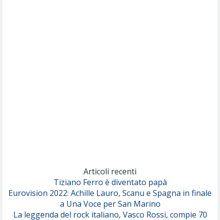
(Muse)
Nothing But Thieves
Per Sempre Si
(Sal da Vinci)
Pinguini Tattici Nucleari
Canzone Estiva
(Annalisa Scarrone)
Rose Villain
Comuni Immortali
(Achille Lauro)
Marracash
So Easy (To Fall In Love)
(Olivia Dean)
Articoli recenti
Tiziano Ferro è diventato papà
Eurovision 2022: Achille Lauro, Scanu e Spagna in finale
Serenamente
a Una Voce per San Marino
(Juli)
La leggenda del rock italiano, Vasco Rossi, compie 70