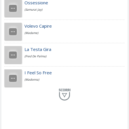
Cesare Cremonini
Ossessione
(Samurai Jay)
Jovanotti
Volevo Capire
(Madame)
Fedez
La Testa Gira
(Fred De Palma)
Simone Cristicchi
I Feel So Free
(Madonna)
Lucio Dalla
Al Mio Paese
(Serena Brancale)
ModÃ
Free To Love
(Duran Duran)