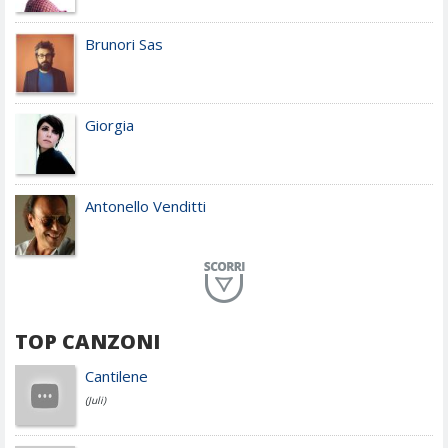
Brunori Sas
Giorgia
Antonello Venditti
Planet Funk
TOP CANZONI
Achille Lauro
Cantilene
(Juli)