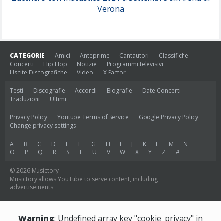
Verona
CATEGORIE
Amici
Anteprime
Cantautori
Classifiche
Concerti
Hip Hop
Notizie
Programmi televisivi
Uscite Discografiche
Video
X Factor
Testi
Discografie
Accordi
Biografie
Date Concerti
Traduzioni
Ultimi
Privacy Policy
Youtube Terms of Service
Google Privacy Policy
Change privacy settings
A
B
C
D
E
F
G
H
I
J
K
L
M
N
O
P
Q
R
S
T
U
V
W
X
Y
Z
#
© 2026 Musictory
Musictory allows YouTube to serve content, including
advertisements
Warning
: Undefined array key "cookie_privacy" in