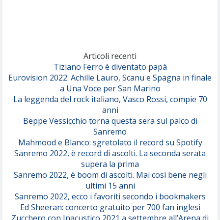
Comuni Immortali
(Achille Lauro)
Marracash
So Easy (To Fall In Love)
(Olivia Dean)
Articoli recenti
Tiziano Ferro è diventato papà
Eurovision 2022: Achille Lauro, Scanu e Spagna in finale
Serenamente
a Una Voce per San Marino
(Juli)
La leggenda del rock italiano, Vasco Rossi, compie 70
anni
Beppe Vessicchio torna questa sera sul palco di
Sanremo
Mahmood e Blanco: sgretolato il record su Spotify
Sanremo 2022, è record di ascolti. La seconda serata
supera la prima
Sanremo 2022, è boom di ascolti. Mai così bene negli
ultimi 15 anni
Sanremo 2022, ecco i favoriti secondo i bookmakers
Ed Sheeran: concerto gratuito per 700 fan inglesi
Zucchero con Inacustico 2021 a settembre all’Arena di