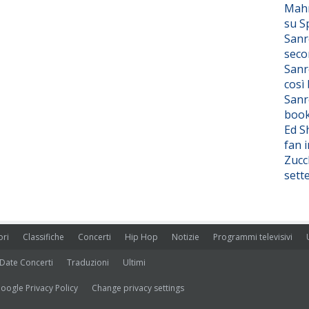
Mahm
su S
Sanr
seco
Sanr
così
Sanr
boo
Ed S
fan i
Zucc
sett
ori
Classifiche
Concerti
Hip Hop
Notizie
Programmi televisivi
Date Concerti
Traduzioni
Ultimi
oogle Privacy Policy
Change privacy settings