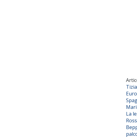
Artic
Tizi
Euro
Spag
Mar
La l
Ross
Bepp
palc