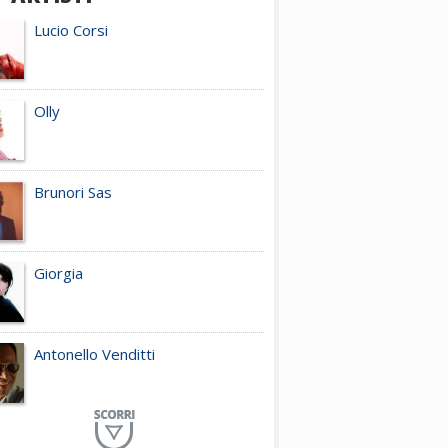
Lucio Corsi
Olly
Brunori Sas
Giorgia
Antonello Venditti
Planet Funk