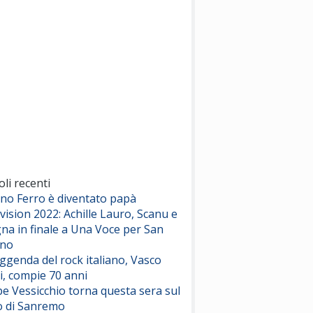
(Sal da Vinci)
Pinguini Tattici Nucleari
Canzone Estiva
(Annalisa Scarrone)
Rose Villain
Comuni Immortali
(Achille Lauro)
Marracash
So Easy (To Fall In Love)
(Olivia Dean)
oli recenti
ano Ferro è diventato papà
vision 2022: Achille Lauro, Scanu e
Serenamente
na in finale a Una Voce per San
(Juli)
ino
eggenda del rock italiano, Vasco
i, compie 70 anni
e Vessicchio torna questa sera sul
o di Sanremo