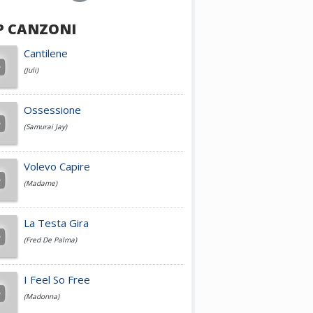
P CANZONI
Achille Lauro
Cantilene
(Juli)
Cesare Cremonini
Ossessione
(Samurai Jay)
Jovanotti
Volevo Capire
(Madame)
Fedez
La Testa Gira
(Fred De Palma)
Simone Cristicchi
I Feel So Free
(Madonna)