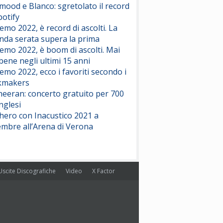
ood e Blanco: sgretolato il record
potify
emo 2022, è record di ascolti. La
nda serata supera la prima
emo 2022, è boom di ascolti. Mai
 bene negli ultimi 15 anni
emo 2022, ecco i favoriti secondo i
kmakers
heeran: concerto gratuito per 700
nglesi
hero con Inacustico 2021 a
embre all’Arena di Verona
Uscite Discografiche
Video
X Factor