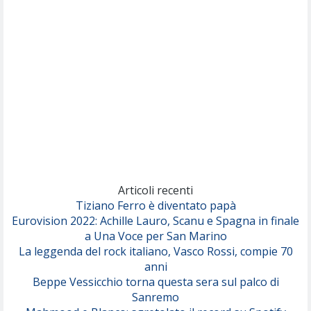
Per Sempre Si
(Sal da Vinci)
Pinguini Tattici Nucleari
Canzone Estiva
(Annalisa Scarrone)
Rose Villain
Comuni Immortali
(Achille Lauro)
Marracash
So Easy (To Fall In Love)
(Olivia Dean)
Articoli recenti
Tiziano Ferro è diventato papà
Eurovision 2022: Achille Lauro, Scanu e Spagna in finale
Serenamente
a Una Voce per San Marino
(Juli)
La leggenda del rock italiano, Vasco Rossi, compie 70
anni
Beppe Vessicchio torna questa sera sul palco di
Sanremo