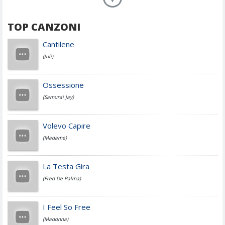
TOP CANZONI
Achille Lauro
Cantilene
(Juli)
Cesare Cremonini
Ossessione
(Samurai Jay)
Jovanotti
Volevo Capire
(Madame)
Fedez
La Testa Gira
(Fred De Palma)
Simone Cristicchi
I Feel So Free
(Madonna)