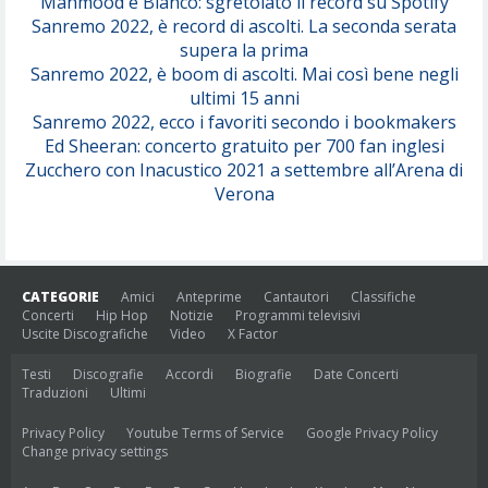
Mahmood e Blanco: sgretolato il record su Spotify
Sanremo 2022, è record di ascolti. La seconda serata
supera la prima
Sanremo 2022, è boom di ascolti. Mai così bene negli
ultimi 15 anni
Sanremo 2022, ecco i favoriti secondo i bookmakers
Ed Sheeran: concerto gratuito per 700 fan inglesi
Zucchero con Inacustico 2021 a settembre all’Arena di
Verona
CATEGORIE
Amici
Anteprime
Cantautori
Classifiche
Concerti
Hip Hop
Notizie
Programmi televisivi
Uscite Discografiche
Video
X Factor
Testi
Discografie
Accordi
Biografie
Date Concerti
Traduzioni
Ultimi
Privacy Policy
Youtube Terms of Service
Google Privacy Policy
Change privacy settings