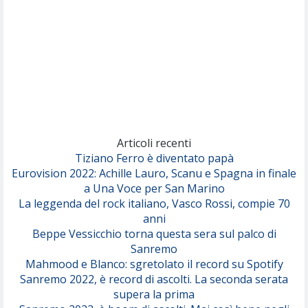
Pinguini Tattici Nucleari
Canzone Estiva
(Annalisa Scarrone)
Rose Villain
Comuni Immortali
(Achille Lauro)
Marracash
So Easy (To Fall In Love)
(Olivia Dean)
Articoli recenti
Tiziano Ferro è diventato papà
Eurovision 2022: Achille Lauro, Scanu e Spagna in finale
Serenamente
a Una Voce per San Marino
(Juli)
La leggenda del rock italiano, Vasco Rossi, compie 70
anni
Beppe Vessicchio torna questa sera sul palco di
Sanremo
Mahmood e Blanco: sgretolato il record su Spotify
Sanremo 2022, è record di ascolti. La seconda serata
supera la prima