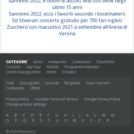
Sanremo 2022, è boom di ascolti. Mai così bene negli
ultimi 15 anni
Sanremo 2022, ecco i favoriti secondo i bookmakers
Ed Sheeran: concerto gratuito per 700 fan inglesi
Zucchero con Inacustico 2021 a settembre all’Arena di
Verona
CATEGORIE
Amici
Anteprime
Cantautori
Classifiche
Concerti
Hip Hop
Notizie
Programmi televisivi
Uscite Discografiche
Video
X Factor
Testi
Discografie
Accordi
Biografie
Date Concerti
Traduzioni
Ultimi
Privacy Policy
Youtube Terms of Service
Google Privacy Policy
Change privacy settings
A
B
C
D
E
F
G
H
I
J
K
L
M
N
O
P
Q
R
S
T
U
V
W
X
Y
Z
#
© 2026 Musictory