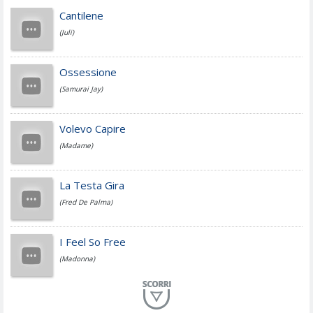
Achille Lauro
Cantilene
(Juli)
Cesare Cremonini
Ossessione
(Samurai Jay)
Jovanotti
Volevo Capire
(Madame)
Fedez
La Testa Gira
(Fred De Palma)
Simone Cristicchi
I Feel So Free
(Madonna)
Lucio Dalla
Al Mio Paese