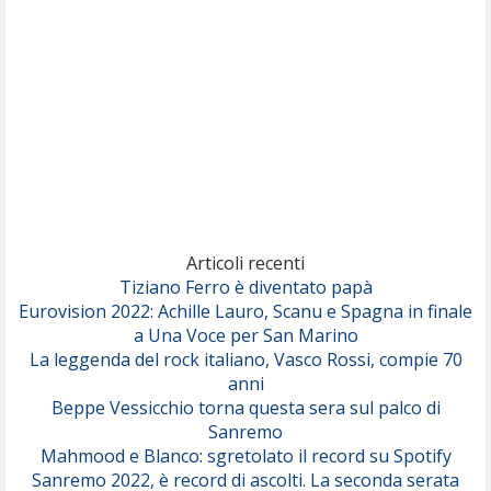
Pinguini Tattici Nucleari
Canzone Estiva
(Annalisa Scarrone)
Rose Villain
Comuni Immortali
(Achille Lauro)
Marracash
So Easy (To Fall In Love)
(Olivia Dean)
Articoli recenti
Tiziano Ferro è diventato papà
Eurovision 2022: Achille Lauro, Scanu e Spagna in finale
Serenamente
a Una Voce per San Marino
(Juli)
La leggenda del rock italiano, Vasco Rossi, compie 70
anni
Beppe Vessicchio torna questa sera sul palco di
Sanremo
Mahmood e Blanco: sgretolato il record su Spotify
Sanremo 2022, è record di ascolti. La seconda serata