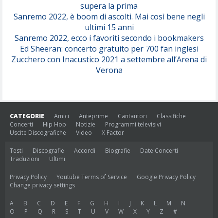
supera la prima
Sanremo 2022, è boom di ascolti. Mai così bene negli
ultimi 15 anni
Sanremo 2022, ecco i favoriti secondo i bookmakers
Ed Sheeran: concerto gratuito per 700 fan inglesi
Zucchero con Inacustico 2021 a settembre all’Arena di
Verona
CATEGORIE
Amici
Anteprime
Cantautori
Classifiche
Concerti
Hip Hop
Notizie
Programmi televisivi
Uscite Discografiche
Video
X Factor
Testi
Discografie
Accordi
Biografie
Date Concerti
Traduzioni
Ultimi
Privacy Policy
Youtube Terms of Service
Google Privacy Policy
Change privacy settings
A
B
C
D
E
F
G
H
I
J
K
L
M
N
O
P
Q
R
S
T
U
V
W
X
Y
Z
#