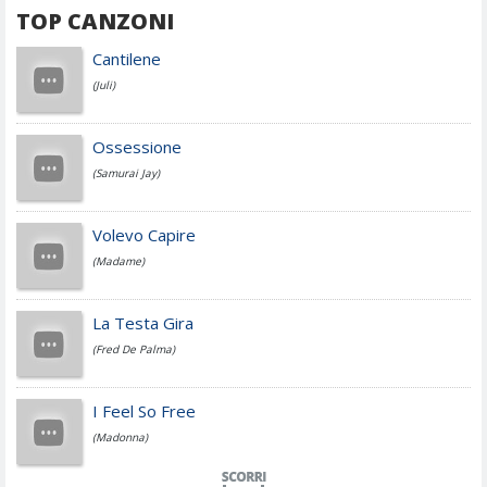
TOP CANZONI
Achille Lauro
Cantilene
(Juli)
Cesare Cremonini
Ossessione
(Samurai Jay)
Jovanotti
Volevo Capire
(Madame)
Fedez
La Testa Gira
(Fred De Palma)
Simone Cristicchi
I Feel So Free
(Madonna)