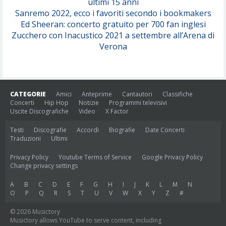
ultimi 15 anni
Sanremo 2022, ecco i favoriti secondo i bookmakers
Ed Sheeran: concerto gratuito per 700 fan inglesi
Zucchero con Inacustico 2021 a settembre all’Arena di
Verona
CATEGORIE
Amici
Anteprime
Cantautori
Classifiche
Concerti
Hip Hop
Notizie
Programmi televisivi
Uscite Discografiche
Video
X Factor
Testi
Discografie
Accordi
Biografie
Date Concerti
Traduzioni
Ultimi
Privacy Policy
Youtube Terms of Service
Google Privacy Policy
Change privacy settings
A
B
C
D
E
F
G
H
I
J
K
L
M
N
O
P
Q
R
S
T
U
V
W
X
Y
Z
#
© 2026 Musictory
Musictory allows YouTube to serve content, including