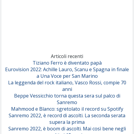
(Annalisa Scarrone)
Rose Villain
Comuni Immortali
(Achille Lauro)
Marracash
So Easy (To Fall In Love)
(Olivia Dean)
Articoli recenti
Tiziano Ferro è diventato papà
Eurovision 2022: Achille Lauro, Scanu e Spagna in finale
Serenamente
a Una Voce per San Marino
(Juli)
La leggenda del rock italiano, Vasco Rossi, compie 70
anni
Beppe Vessicchio torna questa sera sul palco di
Sanremo
Mahmood e Blanco: sgretolato il record su Spotify
Sanremo 2022, è record di ascolti. La seconda serata
supera la prima
Sanremo 2022, è boom di ascolti. Mai così bene negli