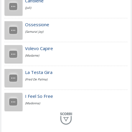
Cantilene
(Juli)
Cesare Cremonini
Ossessione
(Samurai Jay)
Jovanotti
Volevo Capire
(Madame)
Fedez
La Testa Gira
(Fred De Palma)
Simone Cristicchi
I Feel So Free
(Madonna)
Lucio Dalla
Al Mio Paese
(Serena Brancale)