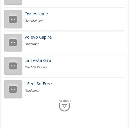
Cesare Cremonini
Ossessione
(Samurai Jay)
Jovanotti
Volevo Capire
(Madame)
Fedez
La Testa Gira
(Fred De Palma)
Simone Cristicchi
I Feel So Free
(Madonna)
Lucio Dalla
Al Mio Paese
(Serena Brancale)
ModÃ