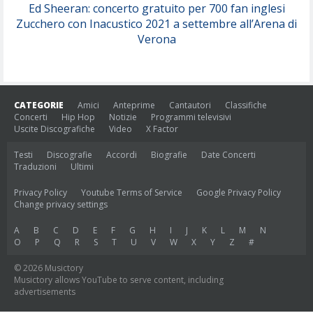
Ed Sheeran: concerto gratuito per 700 fan inglesi
Zucchero con Inacustico 2021 a settembre all’Arena di
Verona
CATEGORIE
Amici
Anteprime
Cantautori
Classifiche
Concerti
Hip Hop
Notizie
Programmi televisivi
Uscite Discografiche
Video
X Factor
Testi
Discografie
Accordi
Biografie
Date Concerti
Traduzioni
Ultimi
Privacy Policy
Youtube Terms of Service
Google Privacy Policy
Change privacy settings
A
B
C
D
E
F
G
H
I
J
K
L
M
N
O
P
Q
R
S
T
U
V
W
X
Y
Z
#
© 2026 Musictory
Musictory allows YouTube to serve content, including
advertisements