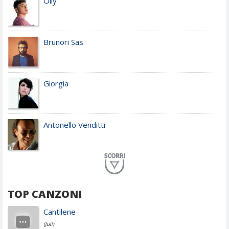
Olly
Brunori Sas
Giorgia
Antonello Venditti
Planet Funk
TOP CANZONI
Achille Lauro
Cantilene
(Juli)