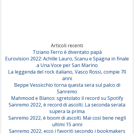
Rose Villain
Comuni Immortali
(Achille Lauro)
Marracash
So Easy (To Fall In Love)
(Olivia Dean)
Articoli recenti
Tiziano Ferro è diventato papà
Eurovision 2022: Achille Lauro, Scanu e Spagna in finale
Serenamente
a Una Voce per San Marino
(Juli)
La leggenda del rock italiano, Vasco Rossi, compie 70
anni
Beppe Vessicchio torna questa sera sul palco di
Sanremo
Mahmood e Blanco: sgretolato il record su Spotify
Sanremo 2022, è record di ascolti. La seconda serata
supera la prima
Sanremo 2022, è boom di ascolti. Mai così bene negli
ultimi 15 anni
Sanremo 2022, ecco i favoriti secondo i bookmakers