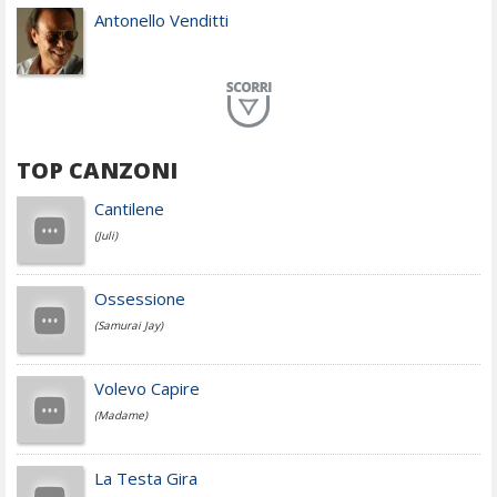
Antonello Venditti
Planet Funk
TOP CANZONI
Achille Lauro
Cantilene
(Juli)
Cesare Cremonini
Ossessione
(Samurai Jay)
Jovanotti
Volevo Capire
(Madame)
Fedez
La Testa Gira