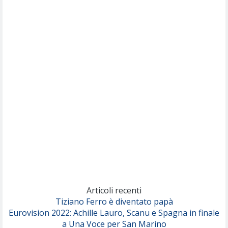
Willie Peyote
Cryogen
(Muse)
Nothing But Thieves
Per Sempre Si
(Sal da Vinci)
Pinguini Tattici Nucleari
Canzone Estiva
(Annalisa Scarrone)
Rose Villain
Comuni Immortali
(Achille Lauro)
Marracash
So Easy (To Fall In Love)
(Olivia Dean)
Articoli recenti
Tiziano Ferro è diventato papà
Eurovision 2022: Achille Lauro, Scanu e Spagna in finale
Serenamente
a Una Voce per San Marino