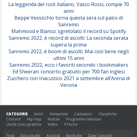
(Juli)
La leggenda del rock italiano, Vasco Rossi, compie 70
anni
Beppe Vessicchio torna questa sera sul palco di
Sanremo
Mahmood e Blanco: sgretolato il record su Spotify
Sanremo 2022, è record di ascolti. La seconda serata
supera la prima
Sanremo 2022, è boom di ascolti. Mai così bene negli
ultimi 15 anni
Sanremo 2022, ecco i favoriti secondo i bookmakers
Ed Sheeran: concerto gratuito per 700 fan inglesi
Zucchero con Inacustico 2021 a settembre all’Arena di
Verona
CATEGORIE
Amici
Anteprime
Cantautori
Classifiche
Concerti
Hip Hop
Notizie
Programmi televisivi
Uscite Discografiche
Video
X Factor
Testi
Discografie
Accordi
Biografie
Date Concerti