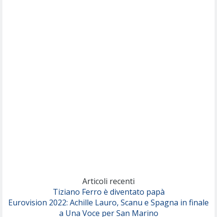
Willie Peyote
Cryogen
(Muse)
Nothing But Thieves
Per Sempre Si
(Sal da Vinci)
Pinguini Tattici Nucleari
Canzone Estiva
(Annalisa Scarrone)
Rose Villain
Comuni Immortali
(Achille Lauro)
Marracash
So Easy (To Fall In Love)
(Olivia Dean)
Articoli recenti
Tiziano Ferro è diventato papà
Eurovision 2022: Achille Lauro, Scanu e Spagna in finale
Serenamente
a Una Voce per San Marino