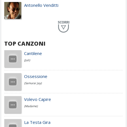
Antonello Venditti
Planet Funk
TOP CANZONI
Achille Lauro
Cantilene
(Juli)
Cesare Cremonini
Ossessione
(Samurai Jay)
Jovanotti
Volevo Capire
(Madame)
Fedez
La Testa Gira