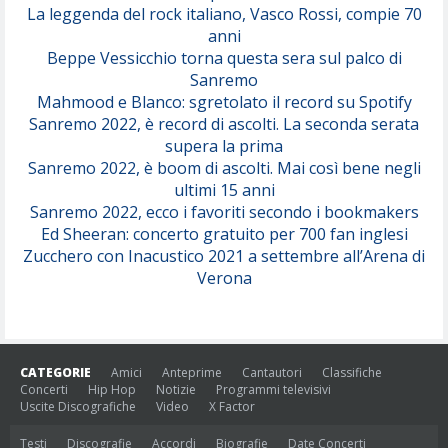
(Juli)
La leggenda del rock italiano, Vasco Rossi, compie 70
anni
Beppe Vessicchio torna questa sera sul palco di
Sanremo
Mahmood e Blanco: sgretolato il record su Spotify
Sanremo 2022, è record di ascolti. La seconda serata
supera la prima
Sanremo 2022, è boom di ascolti. Mai così bene negli
ultimi 15 anni
Sanremo 2022, ecco i favoriti secondo i bookmakers
Ed Sheeran: concerto gratuito per 700 fan inglesi
Zucchero con Inacustico 2021 a settembre all’Arena di
Verona
CATEGORIE
Amici
Anteprime
Cantautori
Classifiche
Concerti
Hip Hop
Notizie
Programmi televisivi
Uscite Discografiche
Video
X Factor
Testi
Discografie
Accordi
Biografie
Date Concerti