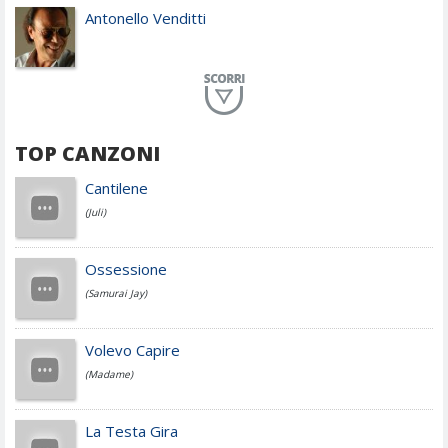
Antonello Venditti
Planet Funk
TOP CANZONI
Achille Lauro
Cantilene
(Juli)
Cesare Cremonini
Ossessione
(Samurai Jay)
Jovanotti
Volevo Capire
(Madame)
Fedez
La Testa Gira