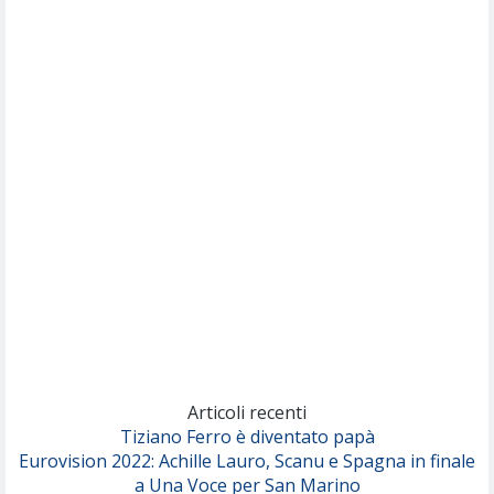
Willie Peyote
Cryogen
(Muse)
Nothing But Thieves
Per Sempre Si
(Sal da Vinci)
Pinguini Tattici Nucleari
Canzone Estiva
(Annalisa Scarrone)
Rose Villain
Comuni Immortali
(Achille Lauro)
Marracash
So Easy (To Fall In Love)
(Olivia Dean)
Articoli recenti
Tiziano Ferro è diventato papà
Eurovision 2022: Achille Lauro, Scanu e Spagna in finale
Serenamente
a Una Voce per San Marino