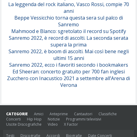
(Juli)
La leggenda del rock italiano, Vasco Rossi, compie 70
anni
Beppe Vessicchio torna questa sera sul palco di
Sanremo
Mahmood e Blanco: sgretolato il record su Spotify
Sanremo 2022, è record di ascolti. La seconda serata
supera la prima
Sanremo 2022, è boom di ascolti. Mai così bene negli
ultimi 15 anni
Sanremo 2022, ecco i favoriti secondo i bookmakers
Ed Sheeran: concerto gratuito per 700 fan inglesi
Zucchero con Inacustico 2021 a settembre all’Arena di
Verona
CATEGORIE
Amici
Anteprime
Cantautori
Classifiche
Concerti
Hip Hop
Notizie
Programmi televisivi
Uscite Discografiche
Video
X Factor
Testi
Discografie
Accordi
Biografie
Date Concerti