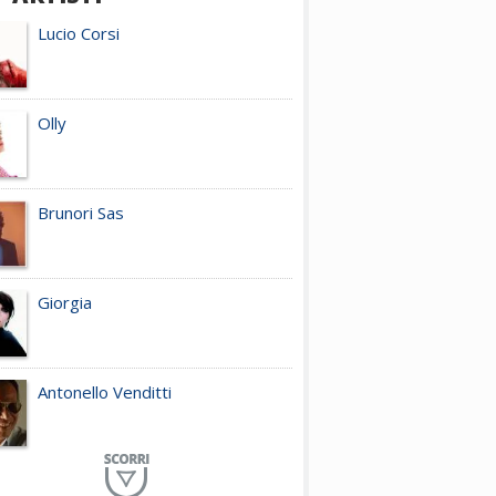
Lucio Corsi
Olly
Brunori Sas
Giorgia
Antonello Venditti
Planet Funk