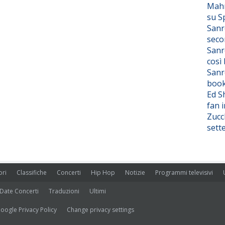
Mahm
su S
Sanr
seco
Sanr
così
Sanr
boo
Ed S
fan i
Zucc
sett
ori
Classifiche
Concerti
Hip Hop
Notizie
Programmi televisivi
Date Concerti
Traduzioni
Ultimi
oogle Privacy Policy
Change privacy settings