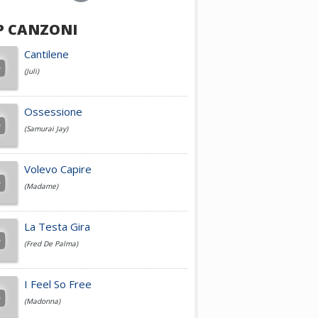
P CANZONI
Achille Lauro
Cantilene
(Juli)
Cesare Cremonini
Ossessione
(Samurai Jay)
Jovanotti
Volevo Capire
(Madame)
Fedez
La Testa Gira
(Fred De Palma)
Simone Cristicchi
I Feel So Free
(Madonna)