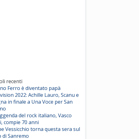
(Sal da Vinci)
Pinguini Tattici Nucleari
Canzone Estiva
(Annalisa Scarrone)
Rose Villain
Comuni Immortali
(Achille Lauro)
Marracash
So Easy (To Fall In Love)
(Olivia Dean)
oli recenti
ano Ferro è diventato papà
vision 2022: Achille Lauro, Scanu e
Serenamente
na in finale a Una Voce per San
(Juli)
ino
eggenda del rock italiano, Vasco
i, compie 70 anni
e Vessicchio torna questa sera sul
o di Sanremo