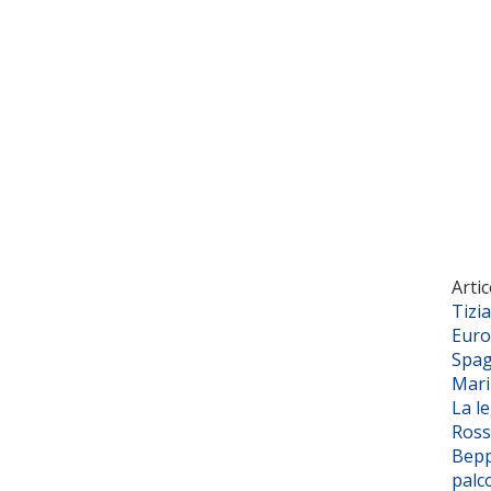
Artic
Tizi
Euro
Spag
Mar
La l
Ross
Bepp
palc