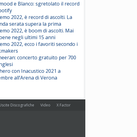
ood e Blanco: sgretolato il record
potify
emo 2022, è record di ascolti. La
nda serata supera la prima
emo 2022, è boom di ascolti. Mai
 bene negli ultimi 15 anni
emo 2022, ecco i favoriti secondo i
kmakers
heeran: concerto gratuito per 700
nglesi
hero con Inacustico 2021 a
embre all’Arena di Verona
Uscite Discografiche
Video
X Factor