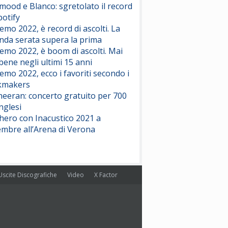
ood e Blanco: sgretolato il record
potify
emo 2022, è record di ascolti. La
nda serata supera la prima
emo 2022, è boom di ascolti. Mai
 bene negli ultimi 15 anni
emo 2022, ecco i favoriti secondo i
kmakers
heeran: concerto gratuito per 700
nglesi
hero con Inacustico 2021 a
embre all’Arena di Verona
Uscite Discografiche
Video
X Factor