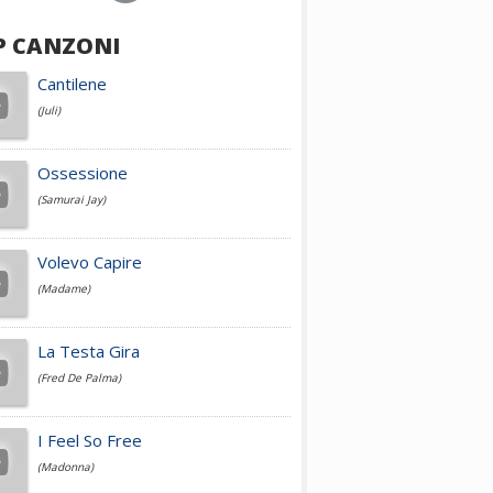
P CANZONI
Achille Lauro
Cantilene
(Juli)
Cesare Cremonini
Ossessione
(Samurai Jay)
Jovanotti
Volevo Capire
(Madame)
Fedez
La Testa Gira
(Fred De Palma)
Simone Cristicchi
I Feel So Free
(Madonna)