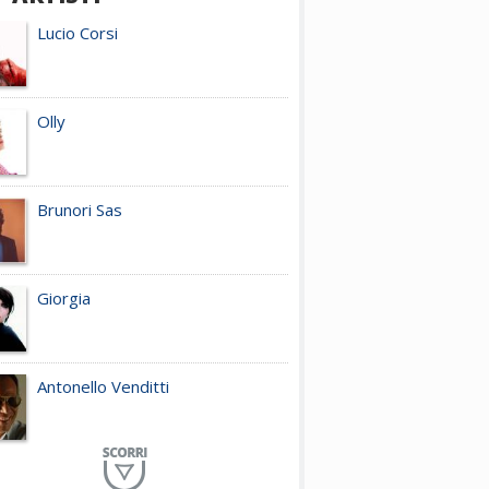
Lucio Corsi
Olly
Brunori Sas
Giorgia
Antonello Venditti
Planet Funk