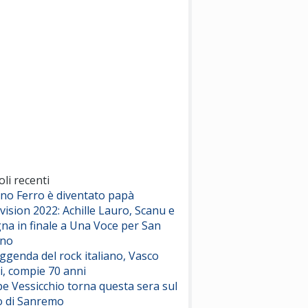
(Sal da Vinci)
Pinguini Tattici Nucleari
Canzone Estiva
(Annalisa Scarrone)
Rose Villain
Comuni Immortali
(Achille Lauro)
Marracash
So Easy (To Fall In Love)
(Olivia Dean)
oli recenti
ano Ferro è diventato papà
vision 2022: Achille Lauro, Scanu e
Serenamente
na in finale a Una Voce per San
(Juli)
ino
eggenda del rock italiano, Vasco
i, compie 70 anni
e Vessicchio torna questa sera sul
o di Sanremo