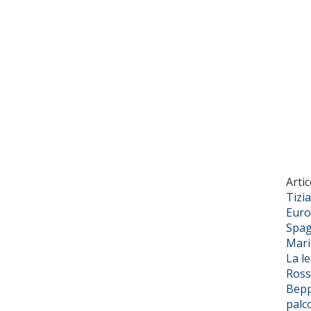
Artic
Tizi
Euro
Spag
Mar
La l
Ross
Bepp
palc