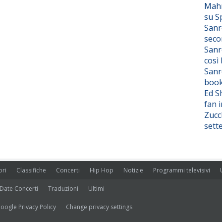
Mahm
su S
Sanr
seco
Sanr
così
Sanr
boo
Ed S
fan i
Zucc
sett
ori
Classifiche
Concerti
Hip Hop
Notizie
Programmi televisivi
Date Concerti
Traduzioni
Ultimi
oogle Privacy Policy
Change privacy settings