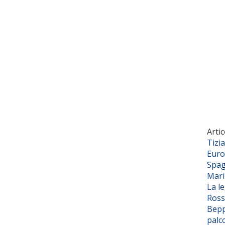
Artic
Tizi
Euro
Spag
Mar
La l
Ross
Bepp
palc