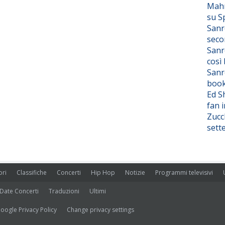
Mahm
su S
Sanr
seco
Sanr
così
Sanr
boo
Ed S
fan i
Zucc
sett
ori
Classifiche
Concerti
Hip Hop
Notizie
Programmi televisivi
Date Concerti
Traduzioni
Ultimi
oogle Privacy Policy
Change privacy settings