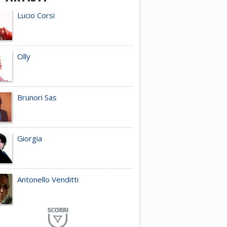
Lucio Corsi
Olly
Brunori Sas
Giorgia
Antonello Venditti
Planet Funk