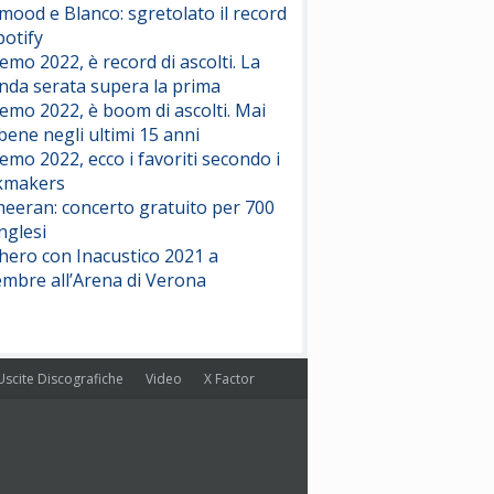
ood e Blanco: sgretolato il record
potify
emo 2022, è record di ascolti. La
nda serata supera la prima
emo 2022, è boom di ascolti. Mai
 bene negli ultimi 15 anni
emo 2022, ecco i favoriti secondo i
kmakers
heeran: concerto gratuito per 700
nglesi
hero con Inacustico 2021 a
embre all’Arena di Verona
Uscite Discografiche
Video
X Factor