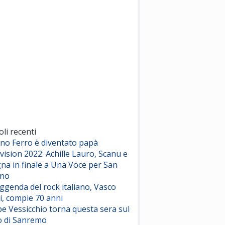
(Sal da Vinci)
Pinguini Tattici Nucleari
Canzone Estiva
(Annalisa Scarrone)
Rose Villain
Comuni Immortali
(Achille Lauro)
Marracash
So Easy (To Fall In Love)
(Olivia Dean)
oli recenti
ano Ferro è diventato papà
vision 2022: Achille Lauro, Scanu e
Serenamente
na in finale a Una Voce per San
(Juli)
ino
eggenda del rock italiano, Vasco
i, compie 70 anni
e Vessicchio torna questa sera sul
o di Sanremo