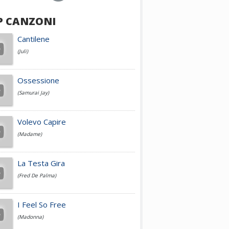
P CANZONI
Achille Lauro
Cantilene
(Juli)
Cesare Cremonini
Ossessione
(Samurai Jay)
Jovanotti
Volevo Capire
(Madame)
Fedez
La Testa Gira
(Fred De Palma)
Simone Cristicchi
I Feel So Free
(Madonna)