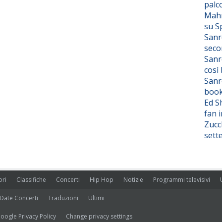
palc
Mahm
su S
Sanr
seco
Sanr
così
Sanr
boo
Ed S
fan i
Zucc
sett
ori
Classifiche
Concerti
Hip Hop
Notizie
Programmi televisivi
Date Concerti
Traduzioni
Ultimi
oogle Privacy Policy
Change privacy settings