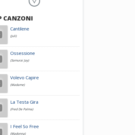
Planet Funk
P CANZONI
Achille Lauro
Cantilene
(Juli)
Cesare Cremonini
Ossessione
(Samurai Jay)
Jovanotti
Volevo Capire
(Madame)
Fedez
La Testa Gira
(Fred De Palma)
Simone Cristicchi
I Feel So Free
(Madonna)