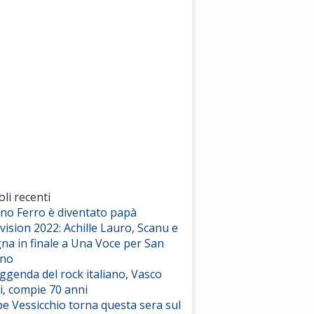
Nothing But Thieves
Per Sempre Si
(Sal da Vinci)
Pinguini Tattici Nucleari
Canzone Estiva
(Annalisa Scarrone)
Rose Villain
Comuni Immortali
(Achille Lauro)
Marracash
So Easy (To Fall In Love)
(Olivia Dean)
oli recenti
ano Ferro è diventato papà
vision 2022: Achille Lauro, Scanu e
Serenamente
na in finale a Una Voce per San
(Juli)
ino
eggenda del rock italiano, Vasco
i, compie 70 anni
e Vessicchio torna questa sera sul