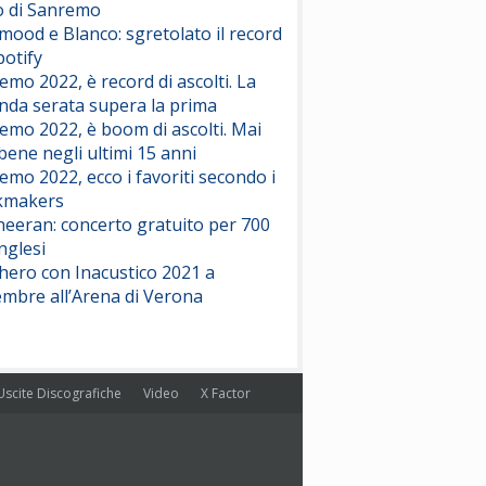
o di Sanremo
ood e Blanco: sgretolato il record
potify
emo 2022, è record di ascolti. La
nda serata supera la prima
emo 2022, è boom di ascolti. Mai
 bene negli ultimi 15 anni
emo 2022, ecco i favoriti secondo i
kmakers
heeran: concerto gratuito per 700
nglesi
hero con Inacustico 2021 a
embre all’Arena di Verona
Uscite Discografiche
Video
X Factor