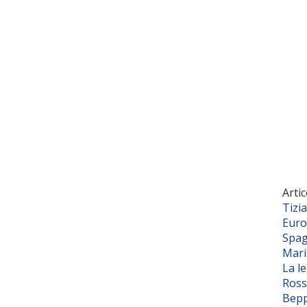
Artic
Tizi
Euro
Spag
Mar
La l
Ross
Bepp