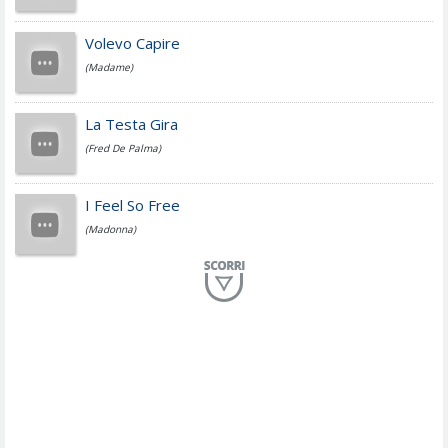
Jovanotti
Volevo Capire
(Madame)
Fedez
La Testa Gira
(Fred De Palma)
Simone Cristicchi
I Feel So Free
(Madonna)
Lucio Dalla
Al Mio Paese
(Serena Brancale)
ModÃ
Free To Love
(Duran Duran)
Marco Masini