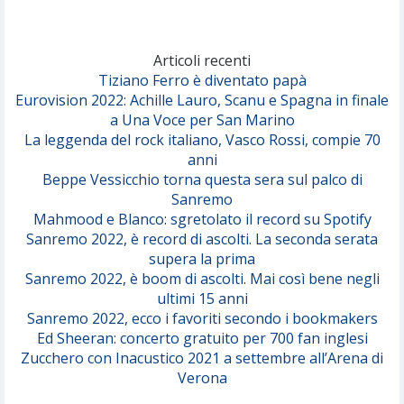
Marracash
So Easy (To Fall In Love)
(Olivia Dean)
Articoli recenti
Tiziano Ferro è diventato papà
Eurovision 2022: Achille Lauro, Scanu e Spagna in finale
Serenamente
a Una Voce per San Marino
(Juli)
La leggenda del rock italiano, Vasco Rossi, compie 70
anni
Beppe Vessicchio torna questa sera sul palco di
Sanremo
Mahmood e Blanco: sgretolato il record su Spotify
Sanremo 2022, è record di ascolti. La seconda serata
supera la prima
Sanremo 2022, è boom di ascolti. Mai così bene negli
ultimi 15 anni
Sanremo 2022, ecco i favoriti secondo i bookmakers
Ed Sheeran: concerto gratuito per 700 fan inglesi
Zucchero con Inacustico 2021 a settembre all’Arena di
Verona