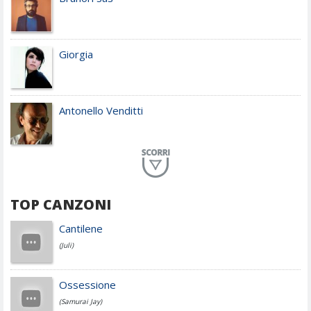
Giorgia
Antonello Venditti
Planet Funk
TOP CANZONI
Achille Lauro
Cantilene
(Juli)
Cesare Cremonini
Ossessione
(Samurai Jay)