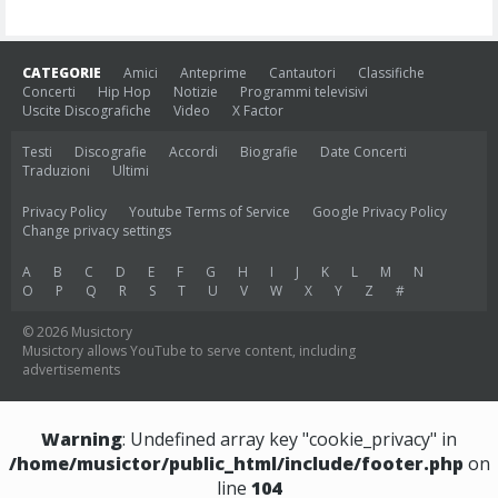
CATEGORIE
Amici
Anteprime
Cantautori
Classifiche
Concerti
Hip Hop
Notizie
Programmi televisivi
Uscite Discografiche
Video
X Factor
Testi
Discografie
Accordi
Biografie
Date Concerti
Traduzioni
Ultimi
Privacy Policy
Youtube Terms of Service
Google Privacy Policy
Change privacy settings
A
B
C
D
E
F
G
H
I
J
K
L
M
N
O
P
Q
R
S
T
U
V
W
X
Y
Z
#
© 2026 Musictory
Musictory allows YouTube to serve content, including
advertisements
Warning
: Undefined array key "cookie_privacy" in
/home/musictor/public_html/include/footer.php
on
line
104