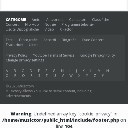
CATEGORIE
Amici
Anteprime
Cantautori
Classifiche
Concerti
Hip Hop
Notizie
Programmi televisivi
Uscite Discografiche
Video
X Factor
Testi
Discografie
Accordi
Biografie
Date Concerti
Traduzioni
Ultimi
Privacy Policy
Youtube Terms of Service
Google Privacy Policy
Change privacy settings
A
B
C
D
E
F
G
H
I
J
K
L
M
N
O
P
Q
R
S
T
U
V
W
X
Y
Z
#
© 2026 Musictory
Musictory allows YouTube to serve content, including
advertisements
Warning
: Undefined array key "cookie_privacy" in
/home/musictor/public_html/include/footer.php
on
line
104