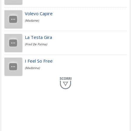
Jovanotti
Volevo Capire
(Madame)
Fedez
La Testa Gira
(Fred De Palma)
Simone Cristicchi
I Feel So Free
(Madonna)
Lucio Dalla
Al Mio Paese
(Serena Brancale)
ModÃ
Free To Love
(Duran Duran)
Marco Masini