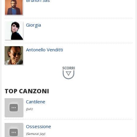
Brunori Sas
Giorgia
Antonello Venditti
Planet Funk
TOP CANZONI
Achille Lauro
Cantilene
(Juli)
Cesare Cremonini
Ossessione
(Samurai Jay)