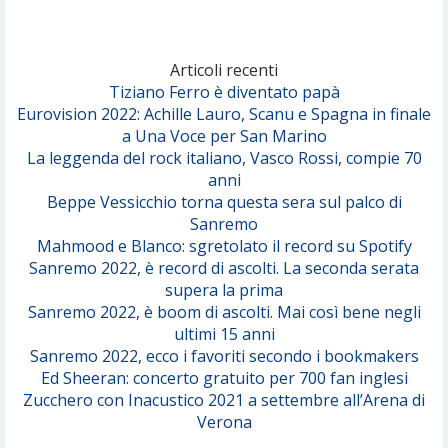
Marracash
So Easy (To Fall In Love)
(Olivia Dean)
Articoli recenti
Tiziano Ferro è diventato papà
Eurovision 2022: Achille Lauro, Scanu e Spagna in finale
Serenamente
a Una Voce per San Marino
(Juli)
La leggenda del rock italiano, Vasco Rossi, compie 70
anni
Beppe Vessicchio torna questa sera sul palco di
Sanremo
Mahmood e Blanco: sgretolato il record su Spotify
Sanremo 2022, è record di ascolti. La seconda serata
supera la prima
Sanremo 2022, è boom di ascolti. Mai così bene negli
ultimi 15 anni
Sanremo 2022, ecco i favoriti secondo i bookmakers
Ed Sheeran: concerto gratuito per 700 fan inglesi
Zucchero con Inacustico 2021 a settembre all’Arena di
Verona