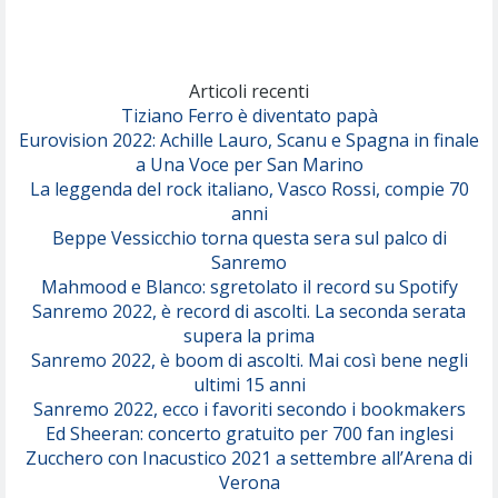
Marracash
So Easy (To Fall In Love)
(Olivia Dean)
Articoli recenti
Tiziano Ferro è diventato papà
Eurovision 2022: Achille Lauro, Scanu e Spagna in finale
Serenamente
a Una Voce per San Marino
(Juli)
La leggenda del rock italiano, Vasco Rossi, compie 70
anni
Beppe Vessicchio torna questa sera sul palco di
Sanremo
Mahmood e Blanco: sgretolato il record su Spotify
Sanremo 2022, è record di ascolti. La seconda serata
supera la prima
Sanremo 2022, è boom di ascolti. Mai così bene negli
ultimi 15 anni
Sanremo 2022, ecco i favoriti secondo i bookmakers
Ed Sheeran: concerto gratuito per 700 fan inglesi
Zucchero con Inacustico 2021 a settembre all’Arena di
Verona