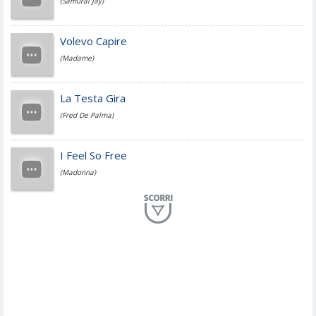
(Samurai Jay)
Jovanotti
Volevo Capire
(Madame)
Fedez
La Testa Gira
(Fred De Palma)
Simone Cristicchi
I Feel So Free
(Madonna)
Lucio Dalla
Al Mio Paese
(Serena Brancale)
ModÃ
Free To Love
(Duran Duran)