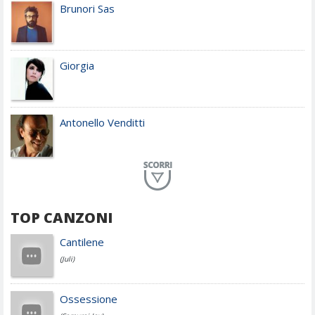
Brunori Sas
Giorgia
Antonello Venditti
Planet Funk
TOP CANZONI
Achille Lauro
Cantilene
(Juli)
Cesare Cremonini
Ossessione