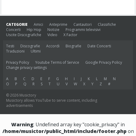
CATEGORIE
Amici
Anteprime
Cantautori
Classifiche
Concerti
Hip Hop
Notizie
Programmi televisivi
Uscite Discografiche
Video
X Factor
Testi
Discografie
Accordi
Biografie
Date Concerti
Traduzioni
Ultimi
Privacy Policy
Youtube Terms of Service
Google Privacy Policy
Change privacy settings
A
B
C
D
E
F
G
H
I
J
K
L
M
N
O
P
Q
R
S
T
U
V
W
X
Y
Z
#
© 2026 Musictory
Musictory allows YouTube to serve content, including
advertisements
Warning
: Undefined array key "cookie_privacy" in
/home/musictor/public_html/include/footer.php
on