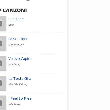
P CANZONI
Achille Lauro
Cantilene
(Juli)
Cesare Cremonini
Ossessione
(Samurai Jay)
Jovanotti
Volevo Capire
(Madame)
Fedez
La Testa Gira
(Fred De Palma)
Simone Cristicchi
I Feel So Free
(Madonna)