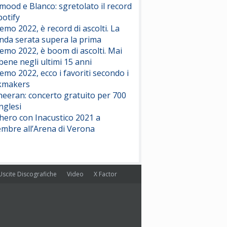
ood e Blanco: sgretolato il record
potify
emo 2022, è record di ascolti. La
nda serata supera la prima
emo 2022, è boom di ascolti. Mai
 bene negli ultimi 15 anni
emo 2022, ecco i favoriti secondo i
kmakers
heeran: concerto gratuito per 700
nglesi
hero con Inacustico 2021 a
embre all’Arena di Verona
Uscite Discografiche
Video
X Factor