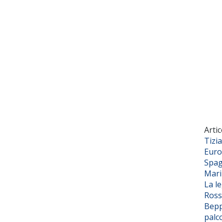
Artic
Tizi
Euro
Spag
Mar
La l
Ross
Bepp
palc