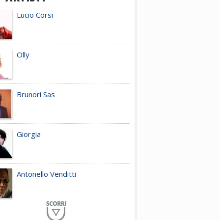
Lucio Corsi
Olly
Brunori Sas
Giorgia
Antonello Venditti
Planet Funk