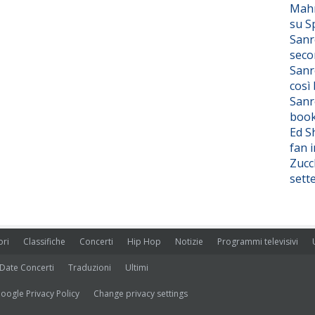
Mahm
su S
Sanr
seco
Sanr
così
Sanr
boo
Ed S
fan i
Zucc
sett
ori
Classifiche
Concerti
Hip Hop
Notizie
Programmi televisivi
Date Concerti
Traduzioni
Ultimi
oogle Privacy Policy
Change privacy settings