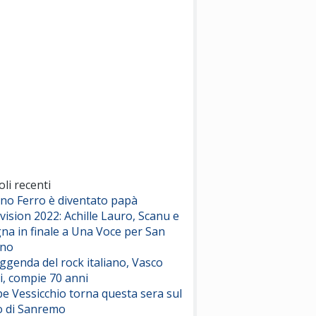
(Sal da Vinci)
Pinguini Tattici Nucleari
Canzone Estiva
(Annalisa Scarrone)
Rose Villain
Comuni Immortali
(Achille Lauro)
Marracash
So Easy (To Fall In Love)
(Olivia Dean)
oli recenti
ano Ferro è diventato papà
vision 2022: Achille Lauro, Scanu e
Serenamente
na in finale a Una Voce per San
(Juli)
ino
eggenda del rock italiano, Vasco
i, compie 70 anni
e Vessicchio torna questa sera sul
o di Sanremo